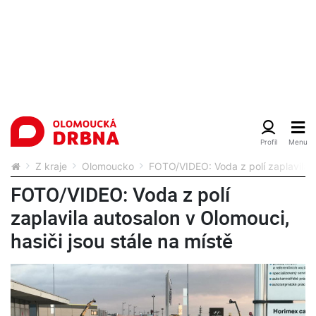
Z kraje
Olomoucko
FOTO/VIDEO: Voda z polí zaplavila a
FOTO/VIDEO: Voda z polí
zaplavila autosalon v Olomouci,
hasiči jsou stále na místě