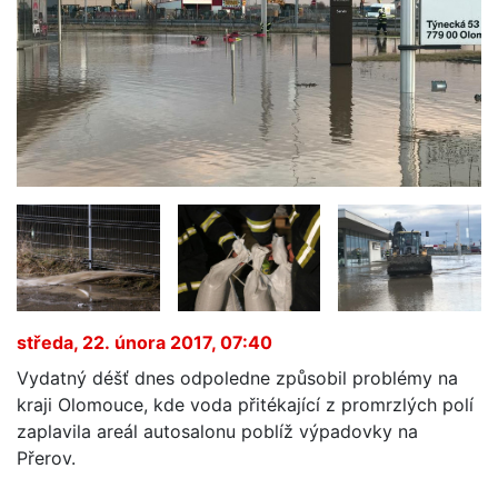
středa, 22. února 2017, 07:40
Vydatný déšť dnes odpoledne způsobil problémy na
kraji Olomouce, kde voda přitékající z promrzlých polí
zaplavila areál autosalonu poblíž výpadovky na
Přerov.