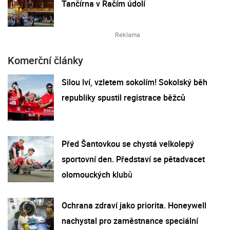
Tančírna v Račím údolí
Komerční články
Silou lví, vzletem sokolím! Sokolský běh
republiky spustil registrace běžců
Před Šantovkou se chystá velkolepý
sportovní den. Představí se pětadvacet
olomouckých klubů
Ochrana zdraví jako priorita. Honeywell
nachystal pro zaměstnance speciální