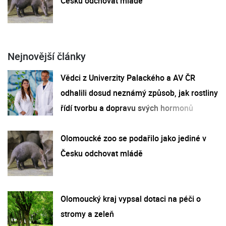
Česku odchovat mládě
Nejnovější články
Vědci z Univerzity Palackého a AV ČR
odhalili dosud neznámý způsob, jak rostliny
řídí tvorbu a dopravu svých hormonů
Olomoucké zoo se podařilo jako jediné v
Česku odchovat mládě
Olomoucký kraj vypsal dotaci na péči o
stromy a zeleň