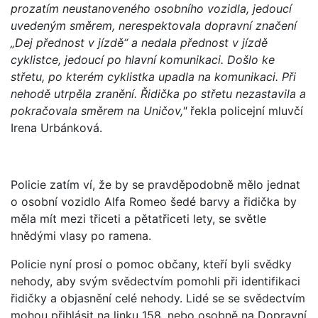
prozatím neustanoveného osobního vozidla, jedoucí
uvedeným směrem, nerespektovala dopravní značení
„Dej přednost v jízdě“ a nedala přednost v jízdě
cyklistce, jedoucí po hlavní komunikaci. Došlo ke
střetu, po kterém cyklistka upadla na komunikaci. Při
nehodě utrpěla zranění. Řidička po střetu nezastavila a
pokračovala směrem na Uničov,"
řekla policejní mluvčí
Irena Urbánková.
Policie zatím ví, že by se pravděpodobně mělo jednat
o osobní vozidlo Alfa Romeo šedé barvy a řidička by
měla mít mezi třiceti a pětatřiceti lety, se světle
hnědými vlasy po ramena.
Policie nyní prosí o pomoc občany, kteří byli svědky
nehody, aby svým svědectvím pomohli při identifikaci
řidičky a objasnění celé nehody. Lidé se se svědectvím
mohou přihlásit na linku 158, nebo osobně na Dopravní