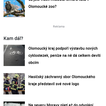
Olomoucké zoo?
Kam dál?
Olomoucký kraj podpoří výstavbu nových
cyklostezek, peníze na ně dá celkem devíti
obcím
Hasičský záchranný sbor Olomouckého
kraje představil své nové logo
Na severu Moravy platí až do odvolání