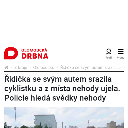
Z kraje
Olomoucko
Řidička se svým autem srazila cykli
Řidička se svým autem srazila
cyklistku a z místa nehody ujela.
Policie hledá svědky nehody