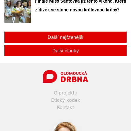
Finále Miss Šantovka již tento víkend. Která
z dívek se stane novou královnou krásy?
Další nejčtenější
Další články
O projektu
Etický kodex
Kontakt