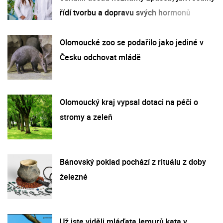
řídí tvorbu a dopravu svých hormonů
Olomoucké zoo se podařilo jako jediné v
Česku odchovat mládě
Olomoucký kraj vypsal dotaci na péči o
stromy a zeleň
Bánovský poklad pochází z rituálu z doby
železné
Už jste viděli mláďata lemurů kata v