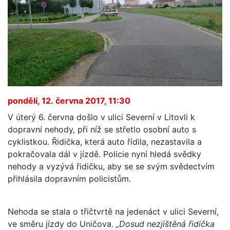
pondělí, 12. června 2017, 11:30
V úterý 6. června došlo v ulici Severní v Litovli k
dopravní nehody, při níž se střetlo osobní auto s
cyklistkou. Řidička, která auto řídila, nezastavila a
pokračovala dál v jízdě. Policie nyní hledá svědky
nehody a vyzývá řidičku, aby se se svým svědectvím
přihlásila dopravním policistům.
Nehoda se stala o třičtvrtě na jedenáct v ulici Severní,
ve směru jízdy do Uničova.
„Dosud nezjištěná řidička