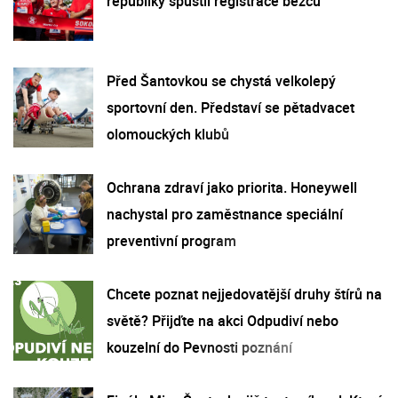
republiky spustil registrace běžců
Před Šantovkou se chystá velkolepý
sportovní den. Představí se pětadvacet
olomouckých klubů
Ochrana zdraví jako priorita. Honeywell
nachystal pro zaměstnance speciální
preventivní program
Chcete poznat nejjedovatější druhy štírů na
světě? Přijďte na akci Odpudiví nebo
kouzelní do Pevnosti poznání