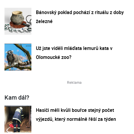
Bánovský poklad pochází z rituálu z doby
železné
Už jste viděli mláďata lemurů kata v
Olomoucké zoo?
Kam dál?
Hasiči měli kvůli bouřce stejný počet
výjezdů, který normálně řěší za týden