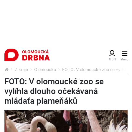
Z kraje
Olomoucko
FOTO: V olomoucké zoo se vylíhla 
FOTO: V olomoucké zoo se
vylíhla dlouho očekávaná
mládaťa plameňáků