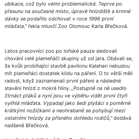
ubikace, což bylo velmi problematické. Teprve po
přesunu na současné místo, úpravě hnízdiště a krmné
dávky se podařilo odchovat v roce 1996 první
mláďata,"
řekla mluvčí Zoo Olomouc Karla Břečková.
Letos pracovníci zoo po loňské pauze sledovali
chování celé plameňáčí skupiny už od jara. Obávali se,
že kvůli probíhající stavbě pavilonu Kalahari nebudou
mít plameňáci dostatek klidu na páření. O to větší měli
radost, když zaznamenali první páření a následné
stavění hnízd z mokré hlíny.
„Postupně na ně usedlo
čtrnáct ptáků a nyní jsou ve výběhu vidět první čtyři
vylíhlá mláďata. Vypadají jako šedí plyšáci s poměrně
krátkými nožičkami a neohrabaně se pohybují mezi
ostatními hnízdy za přísného dohledu rodičů,"
dodává
nadšeně Břečková.