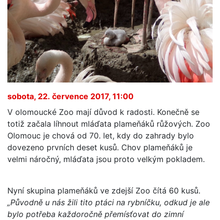
sobota, 22. července 2017, 11:00
V olomoucké Zoo mají důvod k radosti. Konečně se
totiž začala líhnout mláďata plameňáků růžových. Zoo
Olomouc je chová od 70. let, kdy do zahrady bylo
dovezeno prvních deset kusů. Chov plameňáků je
velmi náročný, mláďata jsou proto velkým pokladem.
Nyní skupina plameňáků ve zdejší Zoo čítá 60 kusů.
„Původně u nás žili tito ptáci na rybníčku, odkud je ale
bylo potřeba každoročně přemísťovat do zimní