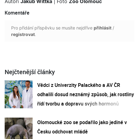
Autoři
Jakub Wittka
| Foto
Zoo Olomouc
Komentáře
Pro přidání příspěvku se musíte nejdříve
přihlásit
/
registrovat
.
Nejčtenější články
Vědci z Univerzity Palackého a AV ČR
odhalili dosud neznámý způsob, jak rostliny
řídí tvorbu a dopravu svých hormonů
Olomoucké zoo se podařilo jako jediné v
Česku odchovat mládě