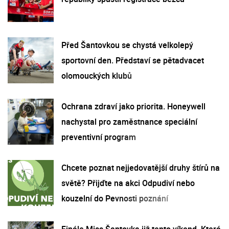
Před Šantovkou se chystá velkolepý
sportovní den. Představí se pětadvacet
olomouckých klubů
Ochrana zdraví jako priorita. Honeywell
nachystal pro zaměstnance speciální
preventivní program
Chcete poznat nejjedovatější druhy štírů na
světě? Přijďte na akci Odpudiví nebo
kouzelní do Pevnosti poznání
Finále Miss Šantovka již tento víkend. Která