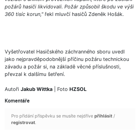
požárů hasiči likvidovali. Požár způsobil škodu ve výši
360 tisíc korun,"
řekl mluvčí hasičů Zdeněk Hošák.
Vyšetřovatel Hasičského záchranného sboru uvedl
jako nejpravděpodobnější příčinu požáru technickou
závadu a požár si, na základě věcné příslušnosti,
převzal k dalšímu šetření.
Autoři
Jakub Wittka
| Foto
HZSOL
Komentáře
Pro přidání příspěvku se musíte nejdříve
přihlásit
/
registrovat
.