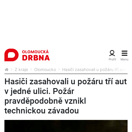
Z kraje
Olomoucko
Hasiči zasahovali u požáru tří aut 
Hasiči zasahovali u požáru tří aut
v jedné ulici. Požár
pravděpodobně vznikl
technickou závadou