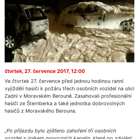
čtvrtek, 27. července 2017, 12:00
Ve čtvrtek 27. července před jednou hodinou ranní
vyjížděli hasiči k požáru třech osobních vozidel na ulici
Zadní v Moravském Berouně. Zasahovali profesionální
hasiči ze Šternberka a také jednotka dobrovolných
hasičů z Moravského Berouna.
„Po příjezdu bylo zjišťeno zahoření tří osobních
vozidel s únikem provozních kapalin, které po zdolání