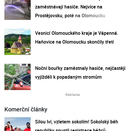
zaměstnávají hasiče. Nejvíce na
Prostějovsku, poté na Olomoucku
Vesnicí Olomouckého kraje je Vápenná.
Haňovice na Olomoucku skončily třetí
Noční bouřky zaměstnaly hasiče, nejčastěji
vyjížděli k popadaným stromům
Komerční články
Silou lví, vzletem sokolím! Sokolský běh
republiky spustil registrace běžců