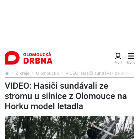
Z kraje
Olomoucko
VIDEO: Hasiči sundávali ze stromu u
VIDEO: Hasiči sundávali ze
stromu u silnice z Olomouce na
Horku model letadla