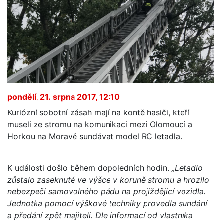
pondělí, 21. srpna 2017, 12:10
Kuriózní sobotní zásah mají na kontě hasiči, kteří
museli ze stromu na komunikaci mezi Olomoucí a
Horkou na Moravě sundávat model RC letadla.
K události došlo během dopoledních hodin.
„Letadlo
zůstalo zaseknuté ve výšce v koruně stromu a hrozilo
nebezpečí samovolného pádu na projíždějící vozidla.
Jednotka pomocí výškové techniky provedla sundání
a předání zpět majiteli. Dle informací od vlastníka