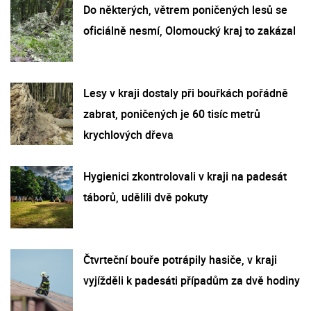
Do některých, větrem poničených lesů se
oficiálně nesmí, Olomoucký kraj to zakázal
Lesy v kraji dostaly při bouřkách pořádně
zabrat, poničených je 60 tisíc metrů
krychlových dřeva
Hygienici zkontrolovali v kraji na padesát
táborů, udělili dvě pokuty
Čtvrteční bouře potrápily hasiče, v kraji
vyjížděli k padesáti případům za dvě hodiny