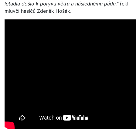
letadla došlo k poryvu větru a následnému pádu,"
řekl
mluvčí hasičů Zdeněk Hošák.