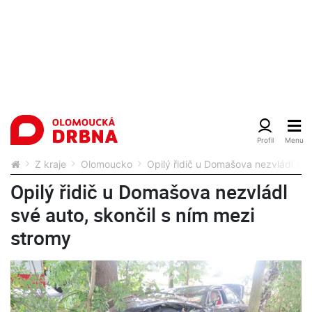
Z kraje
Olomoucko
Opilý řidič u Domašova nezvládl své
Opilý řidič u Domašova nezvládl
své auto, skončil s ním mezi
stromy