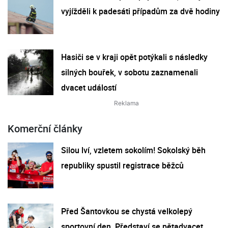
vyjížděli k padesáti případům za dvě hodiny
Hasiči se v kraji opět potýkali s následky
silných bouřek, v sobotu zaznamenali
dvacet událostí
Komerční články
Silou lví, vzletem sokolím! Sokolský běh
republiky spustil registrace běžců
Před Šantovkou se chystá velkolepý
sportovní den. Představí se pětadvacet