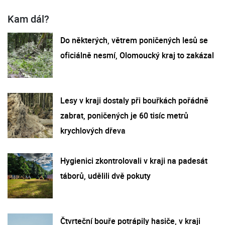
Kam dál?
Do některých, větrem poničených lesů se
oficiálně nesmí, Olomoucký kraj to zakázal
Lesy v kraji dostaly při bouřkách pořádně
zabrat, poničených je 60 tisíc metrů
krychlových dřeva
Hygienici zkontrolovali v kraji na padesát
táborů, udělili dvě pokuty
Čtvrteční bouře potrápily hasiče, v kraji