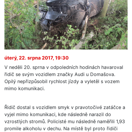
úterý, 22. srpna 2017, 19:30
V neděli 20. sprna v odpoledních hodinách havaroval
řidič se svým vozidlem značky Audi u Domašova.
Opilý nepřizpůsobil rychlost jízdy a vyletěl s vozem
mimo komunikaci.
Řidič dostal s vozidlem smyk v pravotočivé zatáčce a
vyjel mimo komunikaci, kde následně narazil do
vzrostlých stromů. Policisté mu následně naměřili 1,93
promile alkoholu v dechu. Na místě byl proto řidiči