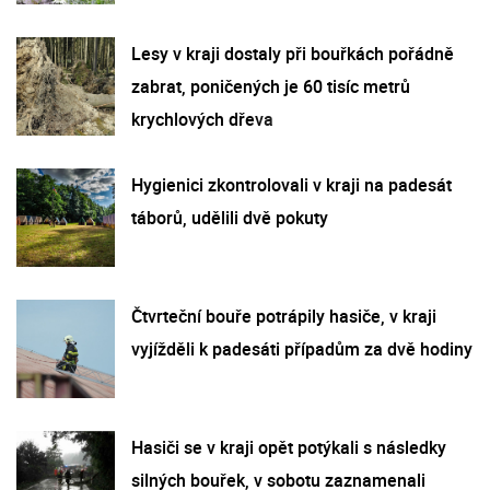
Lesy v kraji dostaly při bouřkách pořádně
zabrat, poničených je 60 tisíc metrů
krychlových dřeva
Hygienici zkontrolovali v kraji na padesát
táborů, udělili dvě pokuty
Čtvrteční bouře potrápily hasiče, v kraji
vyjížděli k padesáti případům za dvě hodiny
Hasiči se v kraji opět potýkali s následky
silných bouřek, v sobotu zaznamenali