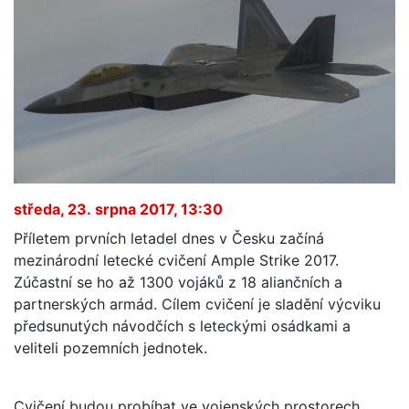
středa, 23. srpna 2017, 13:30
Příletem prvních letadel dnes v Česku začíná
mezinárodní letecké cvičení Ample Strike 2017.
Zúčastní se ho až 1300 vojáků z 18 aliančních a
partnerských armád. Cílem cvičení je sladění výcviku
předsunutých návodčích s leteckými osádkami a
veliteli pozemních jednotek.
Cvičení budou probíhat ve vojenských prostorech