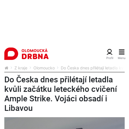
Z kraje
Olomoucko
Do Česka dnes přilétají letadla kvůl
Do Česka dnes přilétají letadla
kvůli začátku leteckého cvičení
Ample Strike. Vojáci obsadí i
Libavou