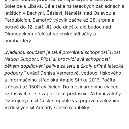
Boletice a Libavá. Dále také na leteckých základnách a
letištích v Bechyni, Čáslavi, Náměšti nad Oslavou a
Pardubicích. Samotný výcvik začne až 28. srpna a
potrvá do 12. září. Již ode dneška ale budou nad
Olomouckem přelétat vojenské stíhačky a
bombardéry.
„Nedílnou součástí je také prověření schopností Host
Nation Support. Piloti si procvičí své schopnosti
během doplňování paliva za letu a úkoly přímé letecké
podpory,“
uvádí Denisa Vernerová, vedoucí tiskového
a informačního střediska Ample Strike 2017. Počítá
s účastí až 1300 cvičících. Do mezinárodního cvičení
vzdušných sil se zapojí také příslušníci Aktivní zálohy
Ozbrojených sil České republiky a poprvé i záložníci
Vzdušných sil Armády České republiky.