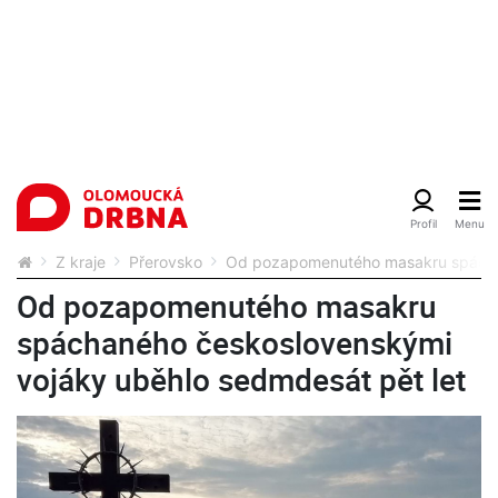
Z kraje
Přerovsko
Od pozapomenutého masakru spáchan
Od pozapomenutého masakru
spáchaného československými
vojáky uběhlo sedmdesát pět let