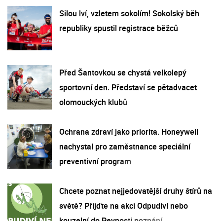
Silou lví, vzletem sokolím! Sokolský běh
republiky spustil registrace běžců
Před Šantovkou se chystá velkolepý
sportovní den. Představí se pětadvacet
olomouckých klubů
Ochrana zdraví jako priorita. Honeywell
nachystal pro zaměstnance speciální
preventivní program
Chcete poznat nejjedovatější druhy štírů na
světě? Přijďte na akci Odpudiví nebo
kouzelní do Pevnosti poznání