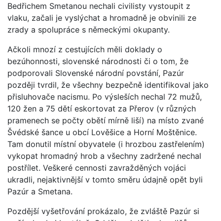
Bedřichem Smetanou nechali civilisty vystoupit z
vlaku, začali je vyslýchat a hromadně je obvinili ze
zrady a spolupráce s německými okupanty.
Ačkoli mnozí z cestujících měli doklady o
bezúhonnosti, slovenské národnosti či o tom, že
podporovali Slovenské národní povstání, Pazúr
později tvrdil, že všechny bezpečně identifikoval jako
přisluhovače nacismu. Po výsleších nechal 72 mužů,
120 žen a 75 dětí eskortovat za Přerov (v různých
pramenech se počty obětí mírně liší) na místo zvané
Švédské šance u obcí Lověšice a Horní Moštěnice.
Tam donutil místní obyvatele (i hrozbou zastřelením)
vykopat hromadný hrob a všechny zadržené nechal
postřílet. Veškeré cennosti zavražděných vojáci
ukradli, nejaktivnější v tomto směru údajně opět byli
Pazúr a Smetana.
Pozdější vyšetřování prokázalo, že zvláště Pazúr si