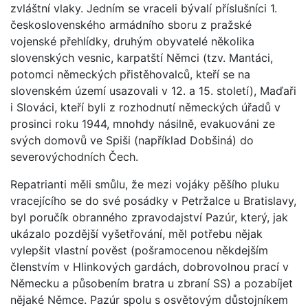
zvláštní vlaky. Jedním se vraceli bývalí příslušníci 1.
československého armádního sboru z pražské
vojenské přehlídky, druhým obyvatelé několika
slovenských vesnic, karpatští Němci (tzv. Mantáci,
potomci německých přistěhovalců, kteří se na
slovenském území usazovali v 12. a 15. století), Maďaři
i Slováci, kteří byli z rozhodnutí německých úřadů v
prosinci roku 1944, mnohdy násilně, evakuováni ze
svých domovů ve Spiši (například Dobšiná) do
severovýchodních Čech.
Repatrianti měli smůlu, že mezi vojáky pěšího pluku
vracejícího se do své posádky v Petržalce u Bratislavy,
byl poručík obranného zpravodajství Pazúr, který, jak
ukázalo pozdější vyšetřování, měl potřebu nějak
vylepšit vlastní pověst (pošramocenou někdejším
členstvím v Hlinkových gardách, dobrovolnou prací v
Německu a působením bratra u zbraní SS) a pozabíjet
nějaké Němce. Pazúr spolu s osvětovým důstojníkem