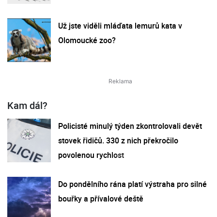
Už jste viděli mláďata lemurů kata v
Olomoucké zoo?
Kam dál?
Policisté minulý týden zkontrolovali devět
stovek řidičů. 330 z nich překročilo
povolenou rychlost
Do pondělního rána platí výstraha pro silné
bouřky a přívalové deště