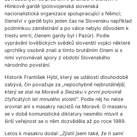
Hlinkově gardě (polovojenská slovenská
nacionalistická organizace spolupracující s Němci;
členství v gardě bylo jeden čas na Slovensku například
podmínkou zaměstnání a po válce nebylo důvodem k
trestu smrti, členem gardy byl i Pazúr). Podle
vyprávění lověšických svědků slovenští vojáci některé
uprchlíky osobně znali a tímto brutálním činem si s
nimi vyrovnávali spory z období Slovenského
národního povstání.
Historik František Hýbl, který se událostí dlouhodobě
zabývá, čin považuje za
„nepochybně nejbrutálnější,
který se stal na Moravě a Slezsku v první polovině
čtyřicátých let minulého století“
. Podle něj ho nelze
srovnat ani s masakry nacistů na Moravě. O masakru
se v době komunistické diktatury nesmělo mluvit a
širší veřejnost se o něm dozvěděla až po roce 1989.
Letos k masakru dodal:
„Zjistil jsem také, že ti samí