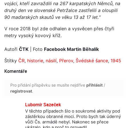
vojáci, kteří zavraždili na 267 karpatských Němců, na
druhý den ve slovenské Petržalce zastřelili a oloupili
90 maďarských skautů ve věku 13 až 17 let.“
V roce 2018 byl zde odhalen a vysvěcen přes čtyři
metry vysoký kovový kříž.
Autoři
ČTK
| Foto
Facebook Martin Běhalík
Štítky
ČR
,
historie
,
násilí
,
Přerov
,
Švédské šance
,
1945
Komentáře
Pro přidání příspěvku se musíte nejdříve
přihlásit
/
registrovat
.
Lubomír Sazeček
V těchto případech šlo o soukromé aktivity pod
zástěrkou obranné moci. Proto bych tak úderný
vůči Čs. armádě nebyl. Nakonec se přece
ukázalo, kdo a proč to provedl!