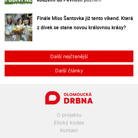
Finále Miss Šantovka již tento víkend. Která
z dívek se stane novou královnou krásy?
Další nejčtenější
Další články
O projektu
Etický kodex
Kontakt