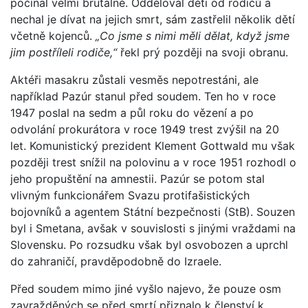
počínal velmi brutálně. Odděloval děti od rodičů a
nechal je dívat na jejich smrt, sám zastřelil několik dětí
včetně kojenců.
„Co jsme s nimi měli dělat, když jsme
jim postříleli rodiče,“
řekl prý později na svoji obranu.
Aktéři masakru zůstali vesměs nepotrestáni, ale
například Pazúr stanul před soudem. Ten ho v roce
1947 poslal na sedm a půl roku do vězení a po
odvolání prokurátora v roce 1949 trest zvýšil na 20
let. Komunistický prezident Klement Gottwald mu však
později trest snížil na polovinu a v roce 1951 rozhodl o
jeho propuštění na amnestii. Pazúr se potom stal
vlivným funkcionářem Svazu protifašistických
bojovníků a agentem Státní bezpečnosti (StB). Souzen
byl i Smetana, avšak v souvislosti s jinými vraždami na
Slovensku. Po rozsudku však byl osvobozen a uprchl
do zahraničí, pravděpodobně do Izraele.
Před soudem mimo jiné vyšlo najevo, že pouze osm
zavražděných se před smrtí přiznalo k členství k