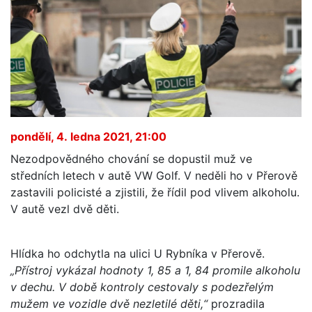
pondělí, 4. ledna 2021, 21:00
Nezodpovědného chování se dopustil muž ve
středních letech v autě VW Golf. V neděli ho v Přerově
zastavili policisté a zjistili, že řídil pod vlivem alkoholu.
V autě vezl dvě děti.
Hlídka ho odchytla na ulici U Rybníka v Přerově.
„Přístroj vykázal hodnoty 1, 85 a 1, 84 promile alkoholu
v dechu. V době kontroly cestovaly s podezřelým
mužem ve vozidle dvě nezletilé děti,“
prozradila