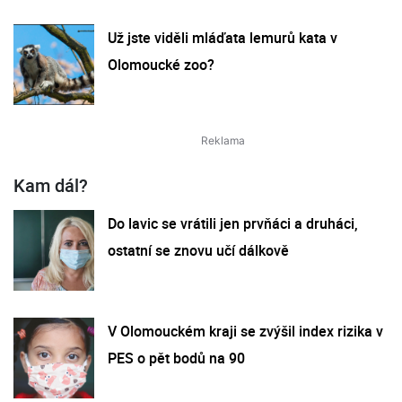
Už jste viděli mláďata lemurů kata v
Olomoucké zoo?
Kam dál?
Do lavic se vrátili jen prvňáci a druháci,
ostatní se znovu učí dálkově
V Olomouckém kraji se zvýšil index rizika v
PES o pět bodů na 90