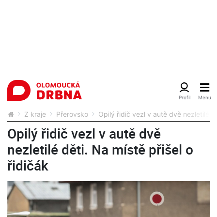
Z kraje
Přerovsko
Opilý řidič vezl v autě dvě nezletilé d
Opilý řidič vezl v autě dvě
nezletilé děti. Na místě přišel o
řidičák