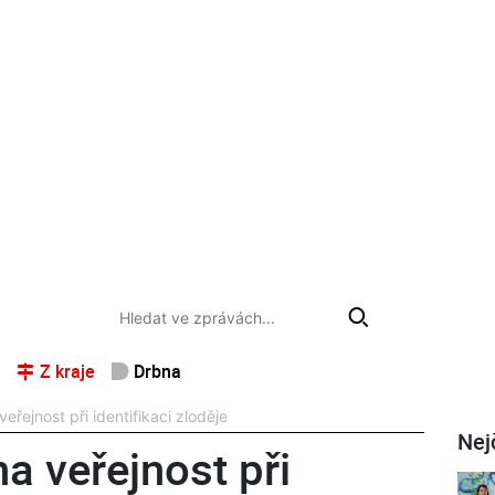
Z kraje
Drbna
veřejnost při identifikaci zloděje
Nej
na veřejnost při