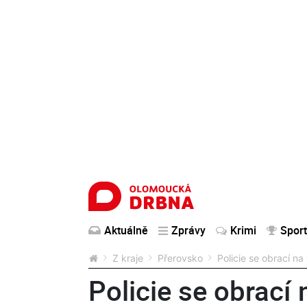
Aktuálně
Zprávy
Krimi
Sport
Z kraje
Přerovsko
Policie se obrací na 
Policie se obrací 