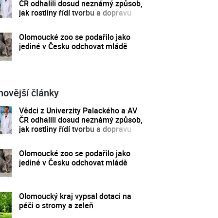
ČR odhalili dosud neznámý způsob,
jak rostliny řídí tvorbu a dopravu
svých hormonů
Olomoucké zoo se podařilo jako
jediné v Česku odchovat mládě
novější články
Vědci z Univerzity Palackého a AV
ČR odhalili dosud neznámý způsob,
jak rostliny řídí tvorbu a dopravu
svých hormonů
Olomoucké zoo se podařilo jako
jediné v Česku odchovat mládě
Olomoucký kraj vypsal dotaci na
péči o stromy a zeleň