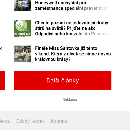
Honeywell nachystal pro
zaměstnance speciální preventivní
program
Chcete poznat nejjedovatější druhy
štírů na světě? Přijďte na akci
Odpudiví nebo kouzelní do Pevnosti
poznání
x
Finále Miss Šantovka již tento
víkend. Která z dívek se stane novou
královnou krásy?
Další články
jektu
Etický kodex
Kontakt