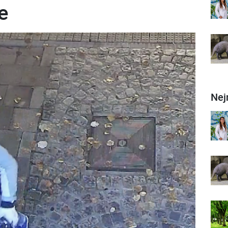
e
Nej