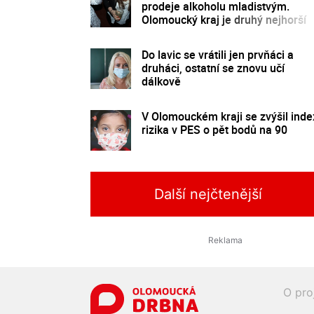
prodeje alkoholu mladistvým.
Olomoucký kraj je druhý nejhorší
Do lavic se vrátili jen prvňáci a
druháci, ostatní se znovu učí
dálkově
V Olomouckém kraji se zvýšil inde
rizika v PES o pět bodů na 90
Další nejčtenější
O pro