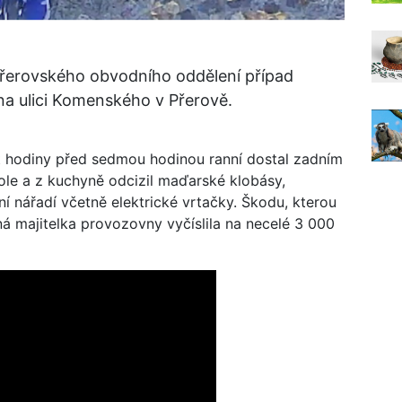
 přerovského obvodního oddělení případ
na ulici Komenského v Přerově.
 hodiny před sedmou hodinou ranní dostal zadním
ole a z kuchyně odcizil maďarské klobásy,
ní nářadí včetně elektrické vrtačky. Škodu, kterou
á majitelka provozovny vyčíslila na necelé 3 000