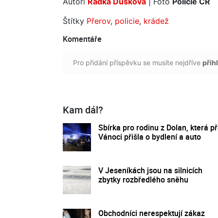
Autoři
Radka Dušková
| Foto
Policie ČR
Štítky
Přerov
,
policie
,
krádež
Komentáře
Pro přidání příspěvku se musíte nejdříve
přihl
Kam dál?
Sbírka pro rodinu z Dolan, která p
Vánoci přišla o bydlení a auto
V Jeseníkách jsou na silnicích
zbytky rozbředlého sněhu
Obchodníci nerespektují zákaz