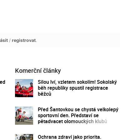
ásit
/
registrovat
.
Komerční články
řed
Silou lví, vzletem sokolím! Sokolský
běh republiky spustil registrace
běžců
Před Šantovkou se chystá velkolepý
sportovní den. Představí se
pětadvacet olomouckých klubů
Ochrana zdraví jako priorita.