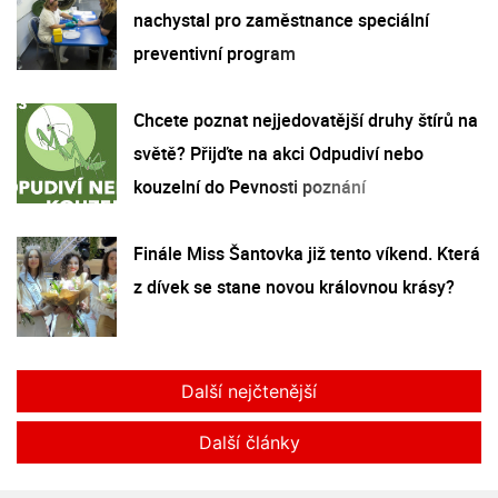
nachystal pro zaměstnance speciální
preventivní program
Chcete poznat nejjedovatější druhy štírů na
světě? Přijďte na akci Odpudiví nebo
kouzelní do Pevnosti poznání
Finále Miss Šantovka již tento víkend. Která
z dívek se stane novou královnou krásy?
Další nejčtenější
Další články