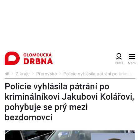
Z kraje
Přerovsko
Policie vyhlásila pátrání po kriminál
Policie vyhlásila pátrání po
kriminálníkovi Jakubovi Kolářovi,
pohybuje se prý mezi
bezdomovci