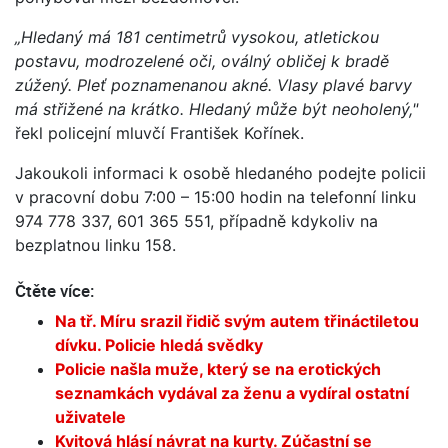
„Hledaný má 181 centimetrů vysokou, atletickou
postavu, modrozelené oči, oválný obličej k bradě
zúžený. Pleť poznamenanou akné. Vlasy plavé barvy
má střižené na krátko. Hledaný může být neoholený,"
řekl policejní mluvčí František Kořínek.
Jakoukoli informaci k osobě hledaného podejte policii
v pracovní dobu 7:00 – 15:00 hodin na telefonní linku
974 778 337, 601 365 551, případně kdykoliv na
bezplatnou linku 158.
Čtěte více:
Na tř. Míru srazil řidič svým autem třináctiletou
dívku. Policie hledá svědky
Policie našla muže, který se na erotických
seznamkách vydával za ženu a vydíral ostatní
uživatele
Kvitová hlásí návrat na kurty. Zúčastní se