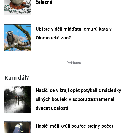
železné
Už jste viděli mláďata lemurů kata v
Olomoucké zoo?
Kam dál?
Hasiči se v kraji opět potýkali s následky
silných bouřek, v sobotu zaznamenali
dvacet událostí
Hasiči měli kvůli bouřce stejný počet