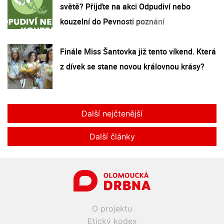
světě? Přijďte na akci Odpudiví nebo
kouzelní do Pevnosti poznání
Finále Miss Šantovka již tento víkend. Která
z dívek se stane novou královnou krásy?
Další nejčtenější
Další články
O projektu
Etický kodex