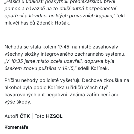
„Hasiči u události poskytnuli předlékařskou první
pomoc a návazně na to další nutná bezpečnostní
opatření a likvidaci uniklých provozních kapalin,"
řekl
mluvčí hasičů Zdeněk Hošák.
Nehoda se stala kolem 17:45, na místě zasahovaly
všechny složky integrovaného záchranného systému.
„V 18:35 jsme místo zcela uzavřeli, doprava byla
úsekem znovu puštěna v 19:15,"
sdělil Kořínek.
Příčinu nehody policisté vyšetřují. Dechová zkouška na
alkohol byla podle Kořínka u řidičů všech čtyř
havarovaných aut negativní. Známá zatím není ani
výše škody.
Autoři
ČTK
| Foto
HZSOL
Komentáře