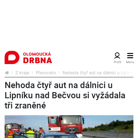
Z kraje
Přerovsko
Nehoda čtyř aut na dálnici u Lipníku 
Nehoda čtyř aut na dálnici u
Lipníku nad Bečvou si vyžádala
tři zraněné