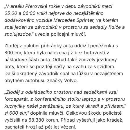
„V areálu Přerovské rokle v depu závodníků mezi
05:00 a 06:00 vnikl nejprve do nezajištěného
dodávkového vozidla Mercedes Sprinter, ve kterém
spal jeden ze závodníků v prostoru za sedadly řidiče a
spolujezdce,"
uvedla policejní mluvčí.
Zloděj z palubní přihrádky auta odcizil peněženku s
800 eur, která byla nalezena již bez hotovosti v
nákladové části auta. Odtud také zmizely jezdcovy
boty, které se později našly na svahu za vozidlem.
Další okradený závodník spal na lůžku v nezajištěném
obytném autobusu značky Volvo.
„Zloděj z odkládacího prostoru nad sedačkami vzal
fotoaparát, z konferenčního stolku laptop a v prostoru
kuchyňky našel peněženku, ze které ukradl a přivlastnil
si 600 eur,"
doplnila mluvčí. Celkovou škodu policisté
vyčíslili na 68.380 korun. Případ vyšetřují jako krádež,
pachateli hrozí až pět let vězení.