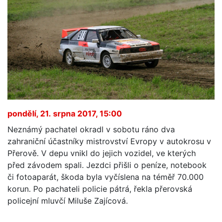
pondělí, 21. srpna 2017, 15:00
Neznámý pachatel okradl v sobotu ráno dva
zahraniční účastníky mistrovství Evropy v autokrosu v
Přerově. V depu vnikl do jejich vozidel, ve kterých
před závodem spali. Jezdci přišli o peníze, notebook
či fotoaparát, škoda byla vyčíslena na téměř 70.000
korun. Po pachateli policie pátrá, řekla přerovská
policejní mluvčí Miluše Zajícová.