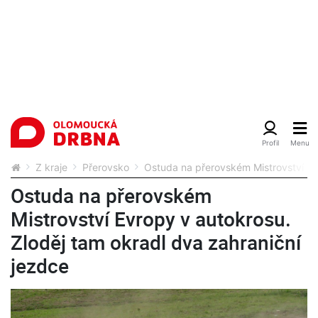
Z kraje
Přerovsko
Ostuda na přerovském Mistrovství Evr
Ostuda na přerovském
Mistrovství Evropy v autokrosu.
Zloděj tam okradl dva zahraniční
jezdce