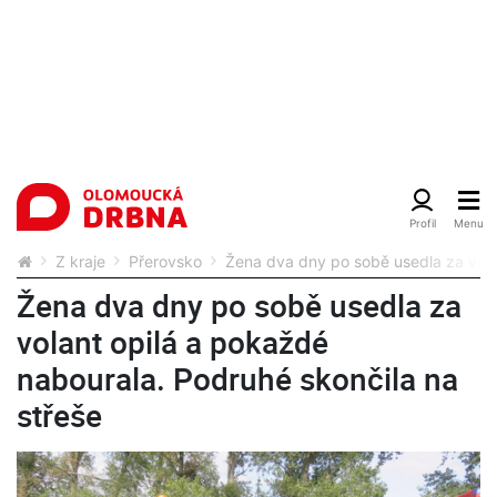
Z kraje
Přerovsko
Žena dva dny po sobě usedla za vola
Žena dva dny po sobě usedla za
volant opilá a pokaždé
nabourala. Podruhé skončila na
střeše