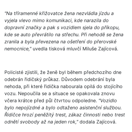
"Na tříramenné křižovatce žena nezvládla jízdu a
vyjela vlevo mimo komunikaci, kde narazila do
dopravní značky a pak s vozidlem sjela do příkopu,
kde se auto převrátilo na střechu. Při nehodě se žena
zranila a byla převezena na ošetření do přerovské
nemocnice,"
uvedla tisková mluvčí Miluše Zajícová.
Policisté zjistili, že ženě byl během předchozího dne
odebrán řidičský průkaz. Důvodem odebrání byla
nehoda, při které řidička nabourala opilá do stojícího
vozu. Nepoučila se a situace se opakovala znovu
včera krátce před půl čtvrtou odpoledne.
"Vozidlo
bylo nepojízdné a bylo odtaženo asistenční službou.
Řidičce hrozí peněžitý trest, zákaz činnosti nebo trest
odnětí svobody až na jeden rok,"
dodala Zajícová.