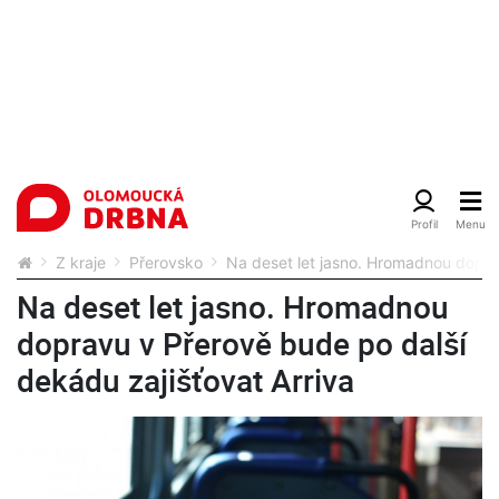
Z kraje
Přerovsko
Na deset let jasno. Hromadnou doprav
Na deset let jasno. Hromadnou
dopravu v Přerově bude po další
dekádu zajišťovat Arriva