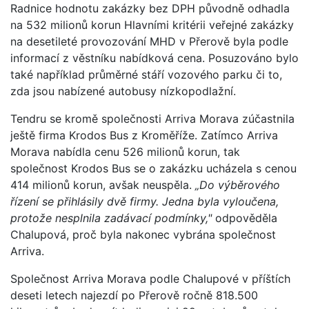
Radnice hodnotu zakázky bez DPH původně odhadla
na 532 milionů korun Hlavními kritérii veřejné zakázky
na desetileté provozování MHD v Přerově byla podle
informací z věstníku nabídková cena. Posuzováno bylo
také například průměrné stáří vozového parku či to,
zda jsou nabízené autobusy nízkopodlažní.
Tendru se kromě společnosti Arriva Morava zúčastnila
ještě firma Krodos Bus z Kroměříže. Zatímco Arriva
Morava nabídla cenu 526 milionů korun, tak
společnost Krodos Bus se o zakázku ucházela s cenou
414 milionů korun, avšak neuspěla.
„Do výběrového
řízení se přihlásily dvě firmy. Jedna byla vyloučena,
protože nesplnila zadávací podmínky,"
odpověděla
Chalupová, proč byla nakonec vybrána společnost
Arriva.
Společnost Arriva Morava podle Chalupové v příštích
deseti letech najezdí po Přerově ročně 818.500