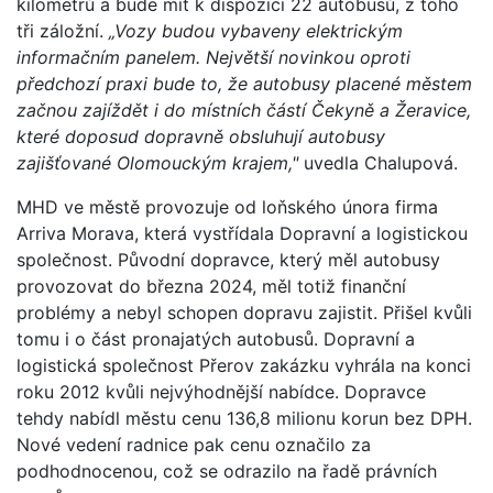
kilometrů a bude mít k dispozici 22 autobusů, z toho
tři záložní.
„Vozy budou vybaveny elektrickým
informačním panelem. Největší novinkou oproti
předchozí praxi bude to, že autobusy placené městem
začnou zajíždět i do místních částí Čekyně a Žeravice,
které doposud dopravně obsluhují autobusy
zajišťované Olomouckým krajem,"
uvedla Chalupová.
MHD ve městě provozuje od loňského února firma
Arriva Morava, která vystřídala Dopravní a logistickou
společnost. Původní dopravce, který měl autobusy
provozovat do března 2024, měl totiž finanční
problémy a nebyl schopen dopravu zajistit. Přišel kvůli
tomu i o část pronajatých autobusů. Dopravní a
logistická společnost Přerov zakázku vyhrála na konci
roku 2012 kvůli nejvýhodnější nabídce. Dopravce
tehdy nabídl městu cenu 136,8 milionu korun bez DPH.
Nové vedení radnice pak cenu označilo za
podhodnocenou, což se odrazilo na řadě právních