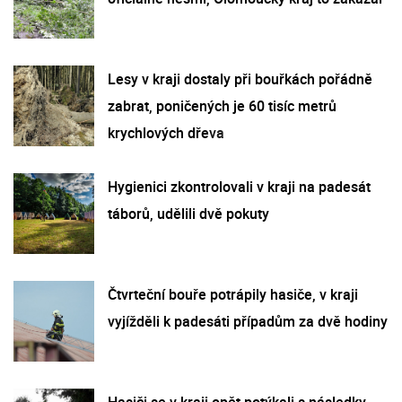
Lesy v kraji dostaly při bouřkách pořádně
zabrat, poničených je 60 tisíc metrů
krychlových dřeva
Hygienici zkontrolovali v kraji na padesát
táborů, udělili dvě pokuty
Čtvrteční bouře potrápily hasiče, v kraji
vyjížděli k padesáti případům za dvě hodiny
Hasiči se v kraji opět potýkali s následky