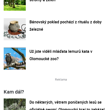
Bánovský poklad pochází z rituálu z doby
železné
Už jste viděli mláďata lemurů kata v
Olomoucké zoo?
Kam dál?
Do některých, větrem poničených lesů se
oficiálně nesmí, Olomoucký kraj to zakázal