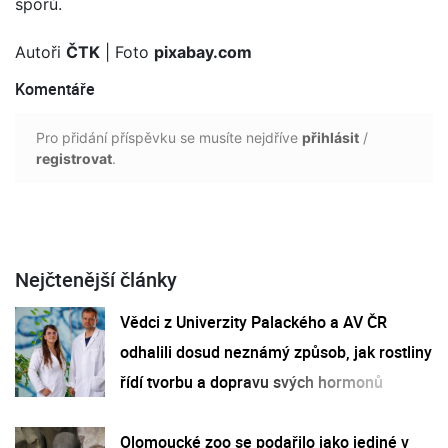
sporů.
Autoři
ČTK
| Foto
pixabay.com
Komentáře
Pro přidání příspěvku se musíte nejdříve
přihlásit
/
registrovat
.
Nejčtenější články
Vědci z Univerzity Palackého a AV ČR
odhalili dosud neznámý způsob, jak rostliny
řídí tvorbu a dopravu svých hormonů
Olomoucké zoo se podařilo jako jediné v