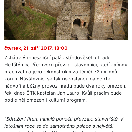
čtvrtek, 21. září 2017, 18:00
Zchátralý renesanční palác středověkého hradu
Helfštýn na Přerovsku převzali stavebníci, kteří začnou
pracovat na jeho rekonstrukci za téměř 72 milionů
korun. Návštěvníci se tak nedostanou na čtvrté
nádvoří a běžný provoz hradu bude dva roky omezen,
řekl dnes ČTK kastelán Jan Lauro. Kvůli pracím bude
podle něj omezen i kulturní program.
"Sdružení firem minulé pondělí převzalo staveniště. V
letošním roce se do samotného paláce s největší