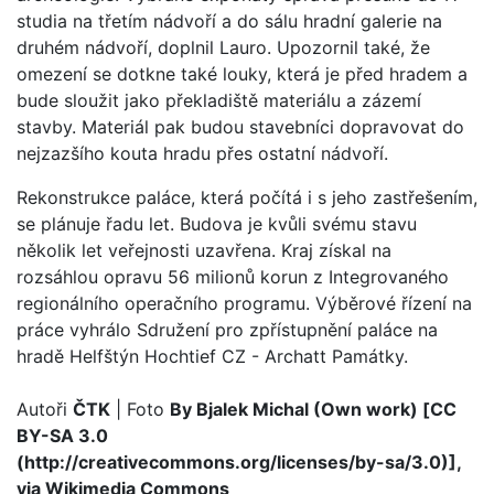
studia na třetím nádvoří a do sálu hradní galerie na
druhém nádvoří, doplnil Lauro. Upozornil také, že
omezení se dotkne také louky, která je před hradem a
bude sloužit jako překladiště materiálu a zázemí
stavby. Materiál pak budou stavebníci dopravovat do
nejzazšího kouta hradu přes ostatní nádvoří.
Rekonstrukce paláce, která počítá i s jeho zastřešením,
se plánuje řadu let. Budova je kvůli svému stavu
několik let veřejnosti uzavřena. Kraj získal na
rozsáhlou opravu 56 milionů korun z Integrovaného
regionálního operačního programu. Výběrové řízení na
práce vyhrálo Sdružení pro zpřístupnění paláce na
hradě Helfštýn Hochtief CZ - Archatt Památky.
Autoři
ČTK
| Foto
By Bjalek Michal (Own work) [CC
BY-SA 3.0
(http://creativecommons.org/licenses/by-sa/3.0)],
via Wikimedia Commons