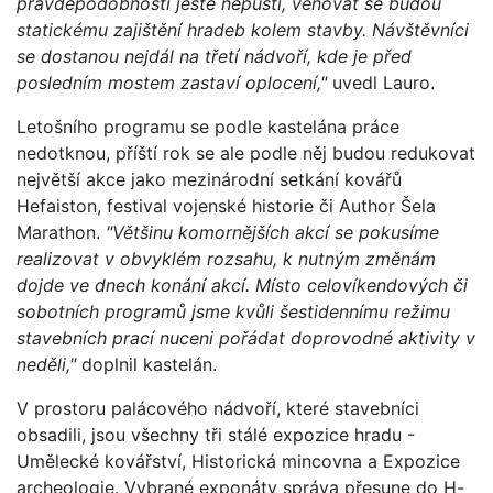
pravděpodobností ještě nepustí, věnovat se budou
statickému zajištění hradeb kolem stavby. Návštěvníci
se dostanou nejdál na třetí nádvoří, kde je před
posledním mostem zastaví oplocení,"
uvedl Lauro.
Letošního programu se podle kastelána práce
nedotknou, příští rok se ale podle něj budou redukovat
největší akce jako mezinárodní setkání kovářů
Hefaiston, festival vojenské historie či Author Šela
Marathon.
"Většinu komornějších akcí se pokusíme
realizovat v obvyklém rozsahu, k nutným změnám
dojde ve dnech konání akcí. Místo celovíkendových či
sobotních programů jsme kvůli šestidennímu režimu
stavebních prací nuceni pořádat doprovodné aktivity v
neděli,"
doplnil kastelán.
V prostoru palácového nádvoří, které stavebníci
obsadili, jsou všechny tři stálé expozice hradu -
Umělecké kovářství, Historická mincovna a Expozice
archeologie. Vybrané exponáty správa přesune do H-