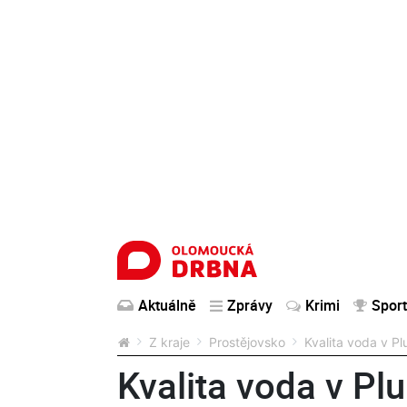
Aktuálně
Zprávy
Krimi
Sport
Z kraje
Prostějovsko
Kvalita voda v P
Kvalita voda v Pl