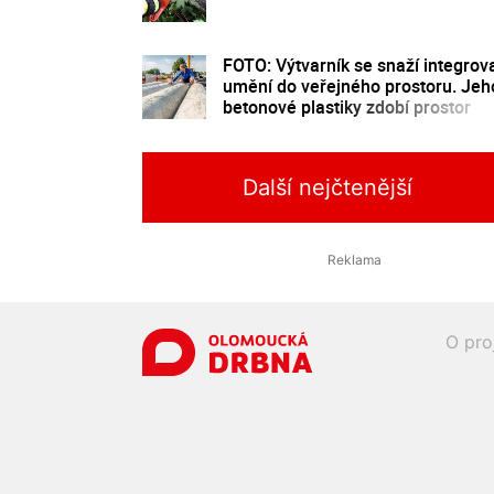
FOTO: Výtvarník se snaží integrov
umění do veřejného prostoru. Jeh
betonové plastiky zdobí prostor
přednádraží
Další nejčtenější
O pro