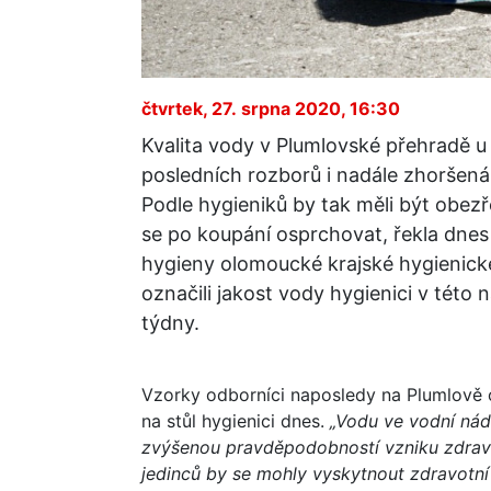
čtvrtek, 27. srpna 2020, 16:30
Kvalita vody v Plumlovské přehradě u
posledních rozborů i nadále zhoršen
Podle hygieniků by tak měli být obezř
se po koupání osprchovat, řekla dnes
hygieny olomoucké krajské hygienick
označili jakost vody hygienici v této
týdny.
Vzorky odborníci naposledy na Plumlově od
na stůl hygienici dnes.
„Vodu ve vodní nád
zvýšenou pravděpodobností vzniku zdravo
jedinců by se mohly vyskytnout zdravotní