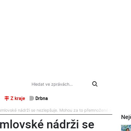
Z kraje
Drbna
lumlovské nádrži se nezlepšuje. Mohou za to přemnožené sinice
Nej
umlovské nádrži se