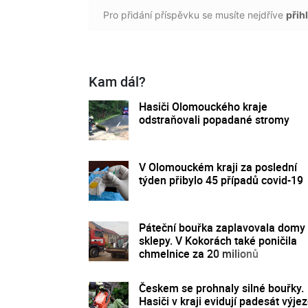
Pro přidání příspěvku se musíte nejdříve
přihl
Kam dál?
Hasiči Olomouckého kraje
odstraňovali popadané stromy
V Olomouckém kraji za poslední
týden přibylo 45 případů covid-19
Páteční bouřka zaplavovala domy
sklepy. V Kokorách také poničila
chmelnice za 20 milionů
Českem se prohnaly silné bouřky.
Hasiči v kraji evidují padesát výje