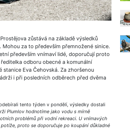
 Prostějova zůstává na základě výsledků
á. Mohou za to především přemnožené sinice.
etní především vnímaví lidé, doporučují proto
 ředitelka odboru obecné a komunální
é stanice Eva Čehovská. Za zhoršenou
 nádrži i při posledních odběrech před dvěma
ebírali tento týden v pondělí, výsledky dostali
rži Plumlov hodnotíme jako vodu s mírně
tních problémů při vodní rekreaci. U vnímavých
 potíže, proto se doporučuje po koupání důkladné