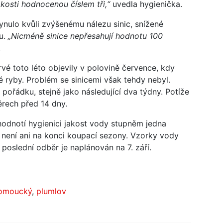
kosti hodnocenou číslem tři,“
uvedla hygienička.
nulo kvůli zvýšenému nálezu sinic, snížené
lu.
„Nicméně sinice nepřesahují hodnotu 100
.
é toto léto objevily v polovině července, kdy
klé ryby. Problém se sinicemi však tehdy nebyl.
 pořádku, stejně jako následující dva týdny. Potíže
ěrech před 14 dny.
odnotí hygienici jakost vody stupněm jedna
 není ani na konci koupací sezony. Vzorky vody
 poslední odběr je naplánován na 7. září.
omoucký
,
plumlov