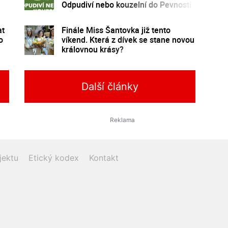
Odpudiví nebo kouzelní do Pevnosti
poznání
at
Finále Miss Šantovka již tento
o
víkend. Která z dívek se stane novou
královnou krásy?
Další články
jektu
Etický kodex
Kontakt