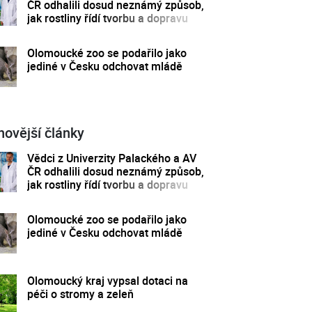
ČR odhalili dosud neznámý způsob,
jak rostliny řídí tvorbu a dopravu
svých hormonů
Olomoucké zoo se podařilo jako
jediné v Česku odchovat mládě
novější články
Vědci z Univerzity Palackého a AV
ČR odhalili dosud neznámý způsob,
jak rostliny řídí tvorbu a dopravu
svých hormonů
Olomoucké zoo se podařilo jako
jediné v Česku odchovat mládě
Olomoucký kraj vypsal dotaci na
péči o stromy a zeleň