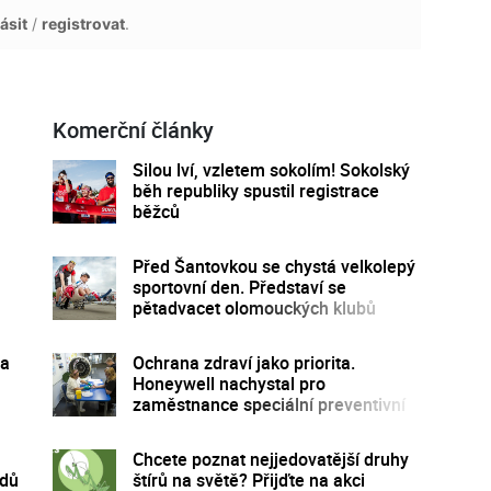
ásit
/
registrovat
.
Komerční články
Silou lví, vzletem sokolím! Sokolský
běh republiky spustil registrace
běžců
Před Šantovkou se chystá velkolepý
sportovní den. Představí se
pětadvacet olomouckých klubů
 a
Ochrana zdraví jako priorita.
Honeywell nachystal pro
zaměstnance speciální preventivní
program
Chcete poznat nejjedovatější druhy
zdů
štírů na světě? Přijďte na akci