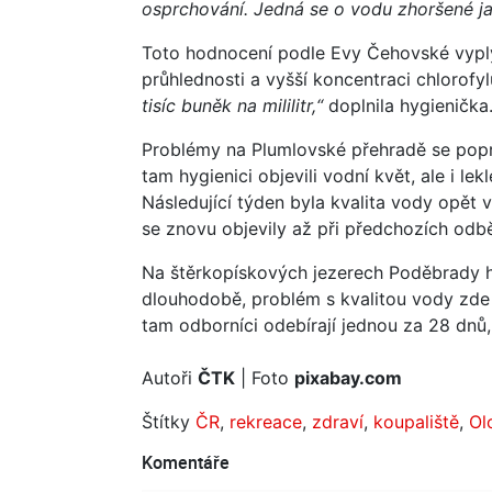
osprchování. Jedná se o vodu zhoršené ja
Toto hodnocení podle Evy Čehovské vyply
průhlednosti a vyšší koncentraci chlorofy
tisíc buněk na mililitr,“
doplnila hygienička
Problémy na Plumlovské přehradě se poprv
tam hygienici objevili vodní květ, ale i le
Následující týden byla kvalita vody opět v
se znovu objevily až při předchozích odb
Na štěrkopískových jezerech Poděbrady h
dlouhodobě, problém s kvalitou vody zde
tam odborníci odebírají jednou za 28 dnů,
Autoři
ČTK
| Foto
pixabay.com
Štítky
ČR
,
rekreace
,
zdraví
,
koupaliště
,
Ol
Komentáře