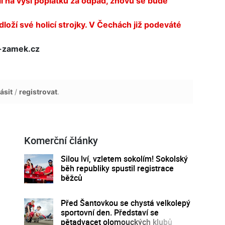
i na výši poplatku za odpad, znovu se bude
oží své holicí strojky. V Čechách již podeváté
-zamek.cz
ásit
/
registrovat
.
Komerční články
Silou lví, vzletem sokolím! Sokolský
běh republiky spustil registrace
běžců
Před Šantovkou se chystá velkolepý
sportovní den. Představí se
pětadvacet olomouckých klubů