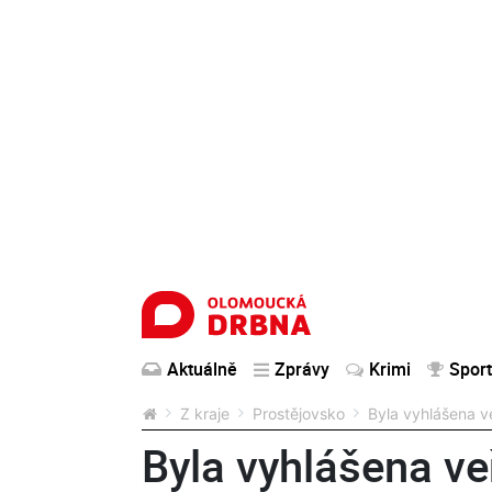
Aktuálně
Zprávy
Krimi
Sport
Z kraje
Prostějovsko
Byla vyhlášena v
Byla vyhlášena ve