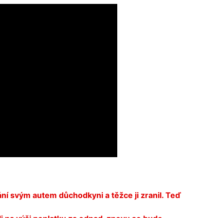
ání svým autem důchodkyni a těžce ji zranil. Teď