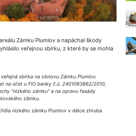
 v areálu Zámku Plumlov a napáchal škody
hlásilo veřejnou sbírku, z které by se mohla
 veřejná sbírka na obnovu Zámku Plumlov.
dat na účet u FIO banky č.ú. 2401083862/2010,
řechy "nízkého zámku" a na opravu fasády
umlovského zámku.
křídla nízkého zámku Plumlov v délce zhruba