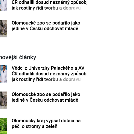
ČR odhalili dosud neznámý způsob,
jak rostliny řídí tvorbu a dopravu
svých hormonů
Olomoucké zoo se podařilo jako
jediné v Česku odchovat mládě
novější články
Vědci z Univerzity Palackého a AV
ČR odhalili dosud neznámý způsob,
jak rostliny řídí tvorbu a dopravu
svých hormonů
Olomoucké zoo se podařilo jako
jediné v Česku odchovat mládě
Olomoucký kraj vypsal dotaci na
péči o stromy a zeleň