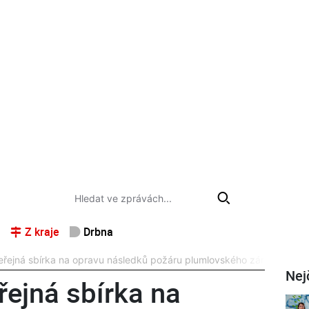
Z kraje
Drbna
eřejná sbírka na opravu následků požáru plumlovského zámku
Nej
řejná sbírka na