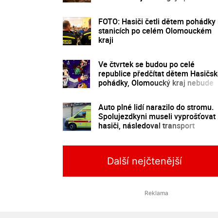
FOTO: Hasiči četli dětem pohádky
stanicích po celém Olomouckém
kraji
Ve čtvrtek se budou po celé
republice předčítat dětem Hasičs
pohádky, Olomoucký kraj nebude
výjimkou
Auto plné lidí narazilo do stromu.
Spolujezdkyni museli vyprošťovat
hasiči, následoval transport
vrtulníkem
Další nejčtenější