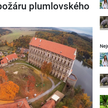
požáru plumlovského
Nej