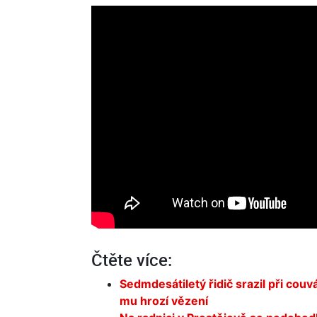
Čtěte více:
Sedmdesátiletý řidič srazil při couv
mu hrozí vězení