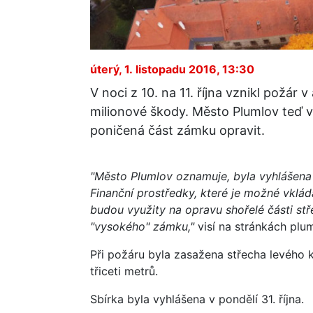
úterý, 1. listopadu 2016, 13:30
V noci z 10. na 11. října vznikl požár
milionové škody. Město Plumlov teď vy
poničená část zámku opravit.
"Město Plumlov oznamuje, byla vyhlášena
Finanční prostředky, které je možné vklá
budou využity na opravu shořelé části st
"vysokého" zámku,"
visí na stránkách pl
Při požáru byla zasažena střecha levého 
třiceti metrů.
Sbírka byla vyhlášena v pondělí 31. října.