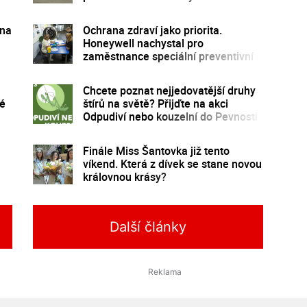
 na
Ochrana zdraví jako priorita.
Honeywell nachystal pro
zaměstnance speciální preventivní
program
Chcete poznat nejjedovatější druhy
ké
štírů na světě? Přijďte na akci
Odpudiví nebo kouzelní do Pevnosti
poznání
Finále Miss Šantovka již tento
víkend. Která z dívek se stane novou
královnou krásy?
Další články