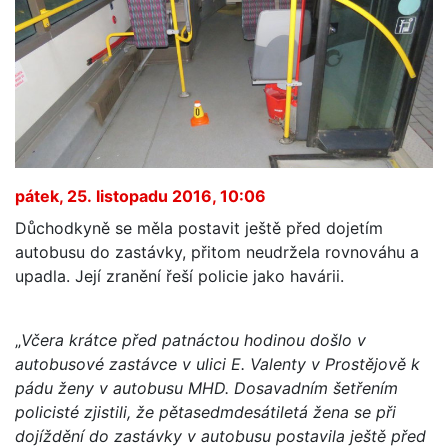
pátek, 25. listopadu 2016, 10:06
Důchodkyně se měla postavit ještě před dojetím
autobusu do zastávky, přitom neudržela rovnováhu a
upadla. Její zranění řeší policie jako havárii.
„
Včera krátce před patnáctou hodinou došlo v
autobusové zastávce v ulici E. Valenty v Prostějově k
pádu ženy v autobusu MHD. Dosavadním šetřením
policisté zjistili, že pětasedmdesátiletá žena se při
dojíždění do zastávky v autobusu postavila ještě před