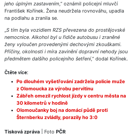
jeho úplným zastavením
,“ oznámil policejní mluvčí
František Kořínek. Žena neudržela rovnováhu, upadla
na podlahu a zranila se.
„
S tím byla vozidlem RZS převezena do prostějovské
nemocnice. Alkohol byl u řidiče autobusu i zraněné
ženy vyloučen provedenými dechovými zkouškami.
Příčiny, okolnosti i míra zavinění dopravní nehody jsou
předmětem dalšího policejního šetření
,“ dodal Kořínek.
Čtěte více:
Po dlouhém vyšetřování zadržela policie muže
z Olomoucka za výrobu pervitinu
Zábřeh omezil rychlost jízdy v centru města na
30 kilometrů v hodině
Olomoučanky boj na domácí půdě proti
Šternberku zvládly, porazily ho 3:0
Tisková zpráva
| Foto
PČR