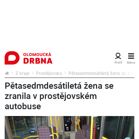
Z kraje
Prostějovsko
Pětasedmdesátiletá žena se zrani
Pětasedmdesátiletá žena se
zranila v prostějovském
autobuse