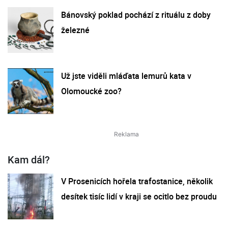
Bánovský poklad pochází z rituálu z doby
železné
Už jste viděli mláďata lemurů kata v
Olomoucké zoo?
Kam dál?
V Prosenicích hořela trafostanice, několik
desítek tisíc lidí v kraji se ocitlo bez proudu