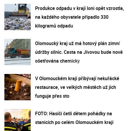
Produkce odpadu v kraji loni opět vzrostla,
na každého obyvatele připadlo 330
kilogramů odpadu
Olomoucký kraj už má hotový plán zimní
údržby silnic. Cesta na Jívovou bude nově
ošetřována chemicky
V Olomouckém kraji přibývají nekuřácké
restaurace, ve velkých městěch už jich
funguje přes sto
FOTO: Hasiči četli dětem pohádky na
stanicích po celém Olomouckém kraji