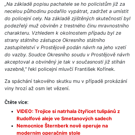
„Na základě popisu pachatele se ho policistům již za
necelou půlhodinu podařilo vypátrat, zadržet a umístit
do policejní cely. Na základě zjištěných skutečností byl
podezřelý muž obviněn z trestného činu mravnostního
charakteru. Vzhledem k okolnostem případu byl ze
strany státního zástupce Okresního státního
zastupitelství v Prostějově podán návrh na jeho vzetí
do vazby. Soudce Okresního soudu v Prostějově návrh
akceptoval a obviněný je tak v současnosti již stíhán
vazebně,"
řekl policejní mluvčí František Kořínek.
Za spáchání takového skutku mu v případě prokázání
viny hrozí až osm let vězení.
Čtěte více:
VIDEO: Trojice si natrhala čtyřicet tulipánů z
Rudolfové aleje ve Smetanových sadech
Nemocnice Šternberk nově operuje na
moderním operačním stole