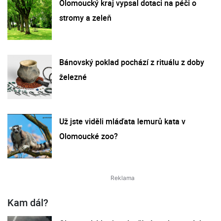
Olomoucký kraj vypsal dotaci na péči o
stromy a zeleň
Bánovský poklad pochází z rituálu z doby
železné
Už jste viděli mláďata lemurů kata v
Olomoucké zoo?
Kam dál?