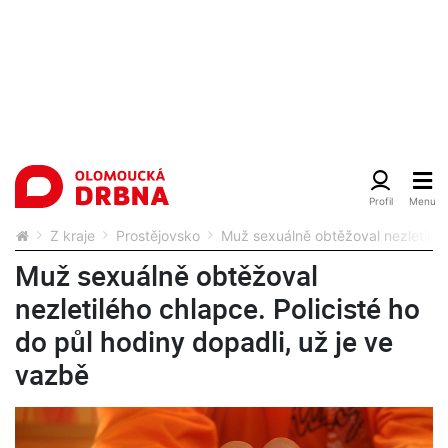
Z kraje
Prostějovsko
Muž sexuálně obtěžoval nezletilého
Muž sexuálně obtěžoval
nezletilého chlapce. Policisté ho
do půl hodiny dopadli, už je ve
vazbě