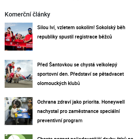
Komerční články
Silou lví, vzletem sokolím! Sokolský běh
republiky spustil registrace běžců
Před Šantovkou se chystá velkolepý
sportovní den. Představí se pětadvacet
olomouckých klubů
Ochrana zdraví jako priorita. Honeywell
nachystal pro zaměstnance speciální
preventivní program
Chcete poznat nejjedovatější druhy štírů na