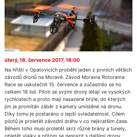
úterý, 18. července 2017, 18:00
Na hřišti v Opatovicích proběhl jeden z prvních větších
závodů dronů na Moravě. Závod Moravia Rotorama
Race se uskutečnil 15. července a zúčastnilo se ho
celkem 18 lidí. Piloti se svými drony létají ve vysokých
rychlostech a proto mají nasazené brýle, do kterých
jim je promítán záběr z kamery umístěné na dronu.
Díky tomu je postaráno o lepší ovladatelnost. Cílem
pilotů je proletět závodní dráhu v co nejkratším čase.
Během toho musí proletět skrz různé brány a tunely,
obletět vlajky a přitom se nesrazit s dalšími drony.