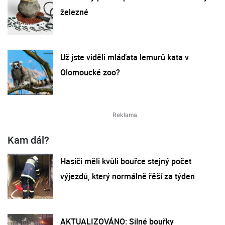
železné
Už jste viděli mláďata lemurů kata v
Olomoucké zoo?
Kam dál?
Hasiči měli kvůli bouřce stejný počet
výjezdů, který normálně řěší za týden
AKTUALIZOVÁNO: Silné bouřky