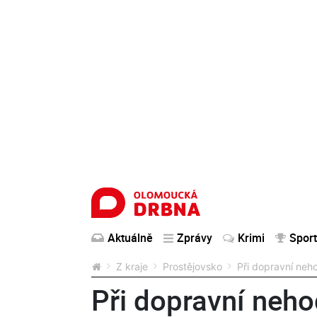
Aktuálně
Zprávy
Krimi
Sport
Z kraje
Prostějovsko
Při dopravní neho
Při dopravní neho