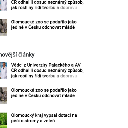
ČR odhalili dosud neznámý způsob,
jak rostliny řídí tvorbu a dopravu
svých hormonů
Olomoucké zoo se podařilo jako
jediné v Česku odchovat mládě
novější články
Vědci z Univerzity Palackého a AV
ČR odhalili dosud neznámý způsob,
jak rostliny řídí tvorbu a dopravu
svých hormonů
Olomoucké zoo se podařilo jako
jediné v Česku odchovat mládě
Olomoucký kraj vypsal dotaci na
péči o stromy a zeleň