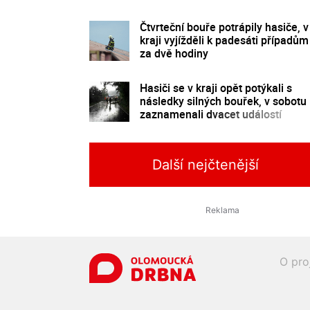
Čtvrteční bouře potrápily hasiče, v
kraji vyjížděli k padesáti případům
za dvě hodiny
Hasiči se v kraji opět potýkali s
následky silných bouřek, v sobotu
zaznamenali dvacet událostí
Další nejčtenější
O pro