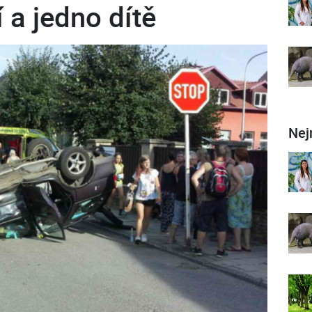
í a jedno dítě
Nej