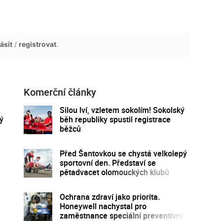
ásit
/
registrovat
.
Komerční články
Silou lví, vzletem sokolím! Sokolský
ý
běh republiky spustil registrace
běžců
Před Šantovkou se chystá velkolepý
sportovní den. Představí se
pětadvacet olomouckých klubů
Ochrana zdraví jako priorita.
Honeywell nachystal pro
zaměstnance speciální preventivní