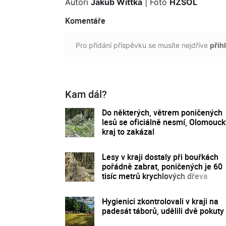
Autoři
Jakub Wittka
| Foto
HZSOL
Komentáře
Pro přidání příspěvku se musíte nejdříve
přihl
Kam dál?
Do některých, větrem poničených
lesů se oficiálně nesmí, Olomouck
kraj to zakázal
Lesy v kraji dostaly při bouřkách
pořádně zabrat, poničených je 60
tisíc metrů krychlových dřeva
Hygienici zkontrolovali v kraji na
padesát táborů, udělili dvě pokuty