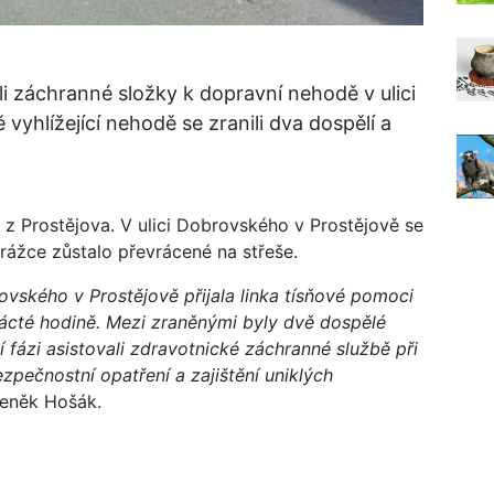
i záchranné složky k dopravní nehodě v ulici
vyhlížející nehodě se zranili dva dospělí a
z Prostějova. V ulici Dobrovského v Prostějově se
srážce zůstalo převrácené na střeše.
ovského v Prostějově přijala linka tísňové pomoci
cté hodině. Mezi zraněnými byly dvě dospělé
í fázi asistovali zdravotnické záchranné službě při
zpečnostní opatření a zajištění uniklých
deněk Hošák.