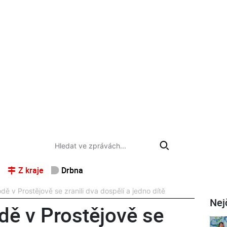
Z kraje
Drbna
dě v Prostějově se zranili dva dospělí a jedno dítě
Nej
dě v Prostějově se