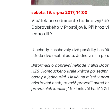
sobota, 19. srpna 2017, 14:00
V pátek po sedmnácté hodině vyjížděl
Dobrovského v Prostějově. Při hrozivě 
jedno dítě.
U nehody zasahovaly dvě posádky hasičů 
střetla dvě osobní auta. Jedno z nich po 
„Informaci o dopravní nehodě v ulici Dobr
HZS Olomouckého kraje krátce po sedmná
osoby a jedno dítě. Hasiči na místě v prvn
ošetřování osob, rovněž provedli nutná be
provozních kapalin,"
řekl mluvčí hasičů Z