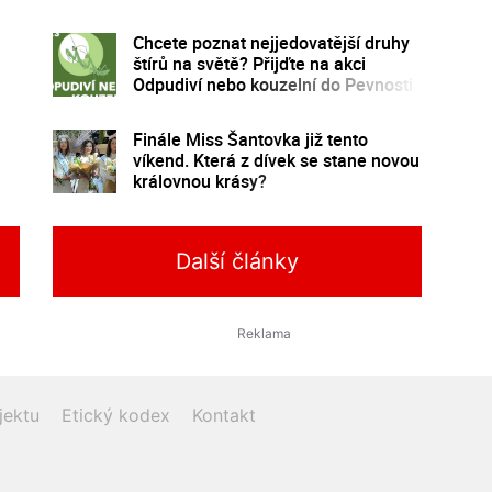
program
Chcete poznat nejjedovatější druhy
štírů na světě? Přijďte na akci
Odpudiví nebo kouzelní do Pevnosti
poznání
Finále Miss Šantovka již tento
víkend. Která z dívek se stane novou
královnou krásy?
Další články
jektu
Etický kodex
Kontakt