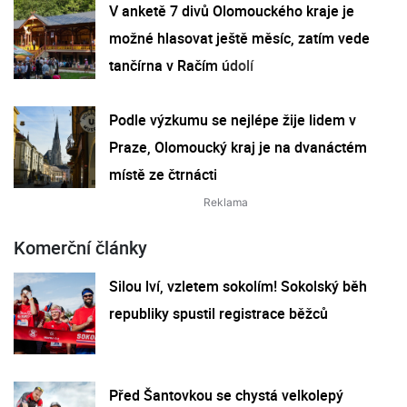
V anketě 7 divů Olomouckého kraje je
možné hlasovat ještě měsíc, zatím vede
tančírna v Račím údolí
Podle výzkumu se nejlépe žije lidem v
Praze, Olomoucký kraj je na dvanáctém
místě ze čtrnácti
Komerční články
Silou lví, vzletem sokolím! Sokolský běh
republiky spustil registrace běžců
Před Šantovkou se chystá velkolepý