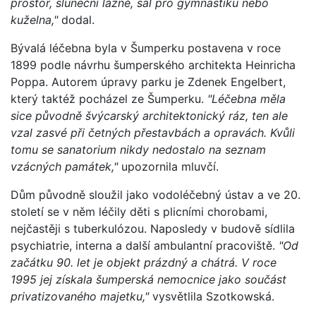
prostor, sluneční lázně, sál pro gymnastiku nebo
kuželna,"
dodal.
Bývalá léčebna byla v Šumperku postavena v roce
1899 podle návrhu šumperského architekta Heinricha
Poppa. Autorem úpravy parku je Zdenek Engelbert,
který taktéž pocházel ze Šumperku.
"Léčebna měla
sice původně švýcarský architektonický ráz, ten ale
vzal zasvé při četných přestavbách a opravách. Kvůli
tomu se sanatorium nikdy nedostalo na seznam
vzácných památek,"
upozornila mluvčí.
Dům původně sloužil jako vodoléčebný ústav a ve 20.
století se v něm léčily děti s plicními chorobami,
nejčastěji s tuberkulózou. Naposledy v budově sídlila
psychiatrie, interna a další ambulantní pracoviště.
"Od
začátku 90. let je objekt prázdný a chátrá. V roce
1995 jej získala šumperská nemocnice jako součást
privatizovaného majetku,"
vysvětlila Szotkowská.