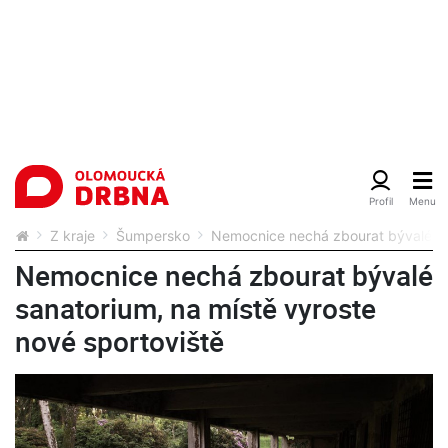
Z kraje
Šumpersko
Nemocnice nechá zbourat bývalé san
Nemocnice nechá zbourat bývalé
sanatorium, na místě vyroste
nové sportoviště