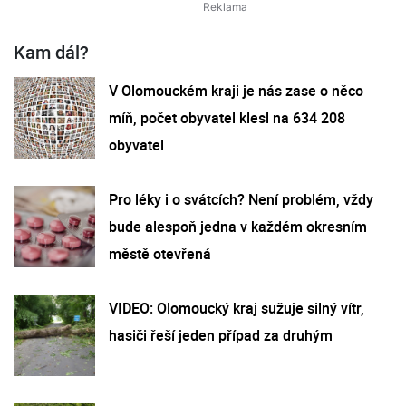
Kam dál?
V Olomouckém kraji je nás zase o něco
míň, počet obyvatel klesl na 634 208
obyvatel
Pro léky i o svátcích? Není problém, vždy
bude alespoň jedna v každém okresním
městě otevřená
VIDEO: Olomoucký kraj sužuje silný vítr,
hasiči řeší jeden případ za druhým