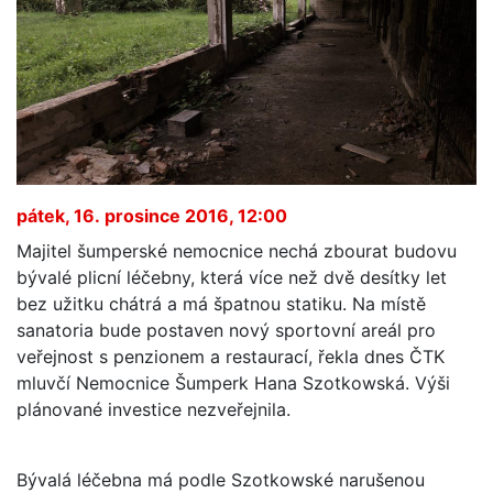
pátek, 16. prosince 2016, 12:00
Majitel šumperské nemocnice nechá zbourat budovu
bývalé plicní léčebny, která více než dvě desítky let
bez užitku chátrá a má špatnou statiku. Na místě
sanatoria bude postaven nový sportovní areál pro
veřejnost s penzionem a restaurací, řekla dnes ČTK
mluvčí Nemocnice Šumperk Hana Szotkowská. Výši
plánované investice nezveřejnila.
Bývalá léčebna má podle Szotkowské narušenou