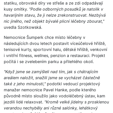
statiku, obrovské díry ve střeše a ze zdi odpadávají
kusy omítky.
"Podle odborných posudků je natolik v
havarijním stavu, že ji nelze zrekonstruovat. Nezbývá
nic jiného, než objekt bývalé plicní léčebny zbourat,"
uvedla Szotkowská.
Nemocnice Šumperk chce místo léčebny v
následujících dvou letech postavit víceúčelové hřiště,
tenisové kurty, sportovní halu, dětské hřiště, venkovní
i vnitřní fitness, wellnes, penzion a restauraci. Projekt
počítá i se zvelebením parku a přilehlého okolí.
"Když jsme se zamýšleli nad tím, jak s chátrajícím
areálem naložit, snažili jsme se vycházet částečně
také z jeho minulosti,"
podotkl vedoucí projektový
manažer nemocnice Pavel Hanke, podle kterého
původně místo sloužilo jako vodoléčebný ústav, kam
jezdili lidé relaxovat.
"Kromě velké jídelny s prosklenou
verandou nechyběly ani různé salónky, lehátkový