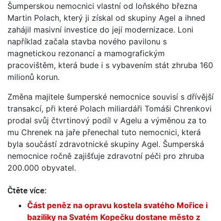
Šumperskou nemocnici vlastní od loňského března
Martin Polach, který ji získal od skupiny Agel a ihned
zahájil masivní investice do její modernizace. Loni
například začala stavba nového pavilonu s
magnetickou rezonancí a mamografickým
pracovištěm, která bude i s vybavením stát zhruba 160
milionů korun.
Změna majitele šumperské nemocnice souvisí s dřívější
transakcí, při které Polach miliardáři Tomáši Chrenkovi
prodal svůj čtvrtinový podíl v Agelu a výměnou za to
mu Chrenek na jaře přenechal tuto nemocnici, která
byla součástí zdravotnické skupiny Agel. Šumperská
nemocnice ročně zajišťuje zdravotní péči pro zhruba
200.000 obyvatel.
Čtěte více:
Část peněz na opravu kostela svatého Mořice i
baziliky na Svatém Kopečku dostane město z