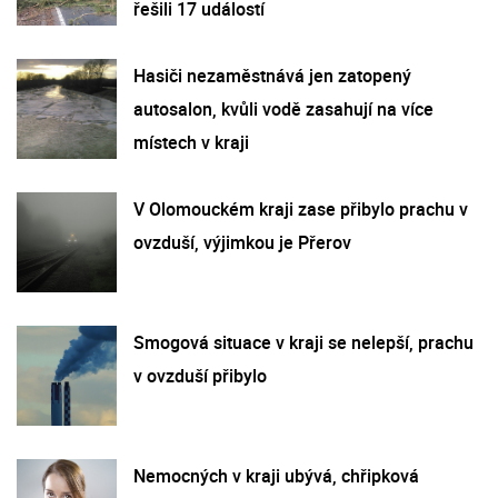
řešili 17 událostí
Hasiči nezaměstnává jen zatopený
autosalon, kvůli vodě zasahují na více
místech v kraji
V Olomouckém kraji zase přibylo prachu v
ovzduší, výjimkou je Přerov
Smogová situace v kraji se nelepší, prachu
v ovzduší přibylo
Nemocných v kraji ubývá, chřipková