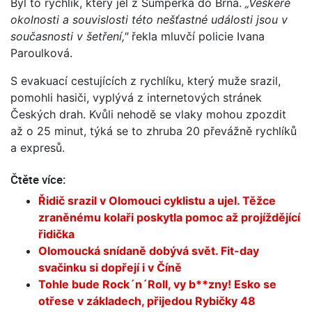
Byl to rychlík, který jel z Šumperka do Brna.
„Veškeré
okolnosti a souvislosti této nešťastné události jsou v
současnosti v šetření,"
řekla mluvčí policie Ivana
Paroulková.
S evakuací cestujících z rychlíku, který muže srazil,
pomohli hasiči, vyplývá z internetových stránek
Českých drah. Kvůli nehodě se vlaky mohou zpozdit
až o 25 minut, týká se to zhruba 20 převážně rychlíků
a expresů.
Čtěte více:
Řidič srazil v Olomouci cyklistu a ujel. Těžce
zraněnému kolaři poskytla pomoc až projíždějící
řidička
Olomoucká snídaně dobývá svět. Fit-day
svačinku si dopřejí i v Číně
Tohle bude Rock´n´Roll, vy b**zny! Esko se
otřese v základech, přijedou Rybičky 48