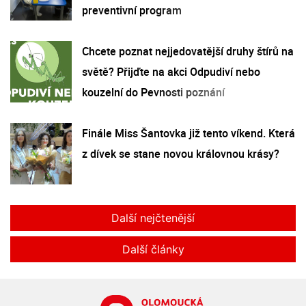
preventivní program
Chcete poznat nejjedovatější druhy štírů na
světě? Přijďte na akci Odpudiví nebo
kouzelní do Pevnosti poznání
Finále Miss Šantovka již tento víkend. Která
z dívek se stane novou královnou krásy?
Další nejčtenější
Další články