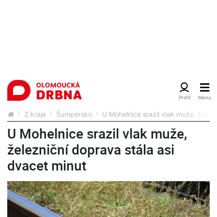
Z kraje
Šumpersko
U Mohelnice srazil vlak muže, želez
U Mohelnice srazil vlak muže,
železniční doprava stála asi
dvacet minut