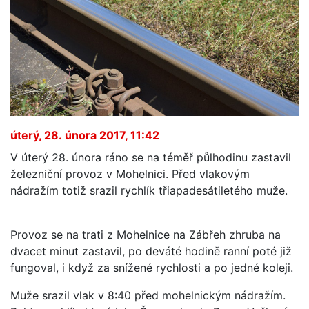
úterý, 28. února 2017, 11:42
V úterý 28. února ráno se na téměř půlhodinu zastavil
železniční provoz v Mohelnici. Před vlakovým
nádražím totiž srazil rychlík třiapadesátiletého muže.
Provoz se na trati z Mohelnice na Zábřeh zhruba na
dvacet minut zastavil, po deváté hodině ranní poté již
fungoval, i když za snížené rychlosti a po jedné koleji.
Muže srazil vlak v 8:40 před mohelnickým nádražím.