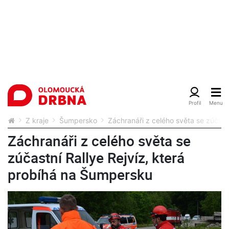
Z kraje
Šumpersko
Záchranáři z celého světa se zúčast
Záchranáři z celého světa se
zúčastní Rallye Rejvíz, která
probíhá na Šumpersku