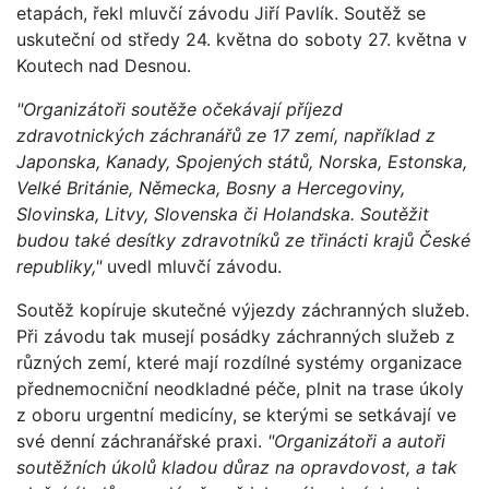
etapách, řekl mluvčí závodu Jiří Pavlík. Soutěž se
uskuteční od středy 24. května do soboty 27. května v
Koutech nad Desnou.
"Organizátoři soutěže očekávají příjezd
zdravotnických záchranářů ze 17 zemí, například z
Japonska, Kanady, Spojených států, Norska, Estonska,
Velké Británie, Německa, Bosny a Hercegoviny,
Slovinska, Litvy, Slovenska či Holandska. Soutěžit
budou také desítky zdravotníků ze třinácti krajů České
republiky,"
uvedl mluvčí závodu.
Soutěž kopíruje skutečné výjezdy záchranných služeb.
Při závodu tak musejí posádky záchranných služeb z
různých zemí, které mají rozdílné systémy organizace
přednemocniční neodkladné péče, plnit na trase úkoly
z oboru urgentní medicíny, se kterými se setkávají ve
své denní záchranářské praxi.
"Organizátoři a autoři
soutěžních úkolů kladou důraz na opravdovost, a tak