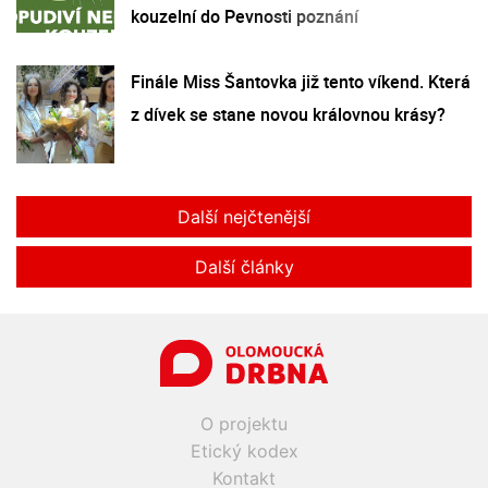
kouzelní do Pevnosti poznání
Finále Miss Šantovka již tento víkend. Která
z dívek se stane novou královnou krásy?
Další nejčtenější
Další články
O projektu
Etický kodex
Kontakt