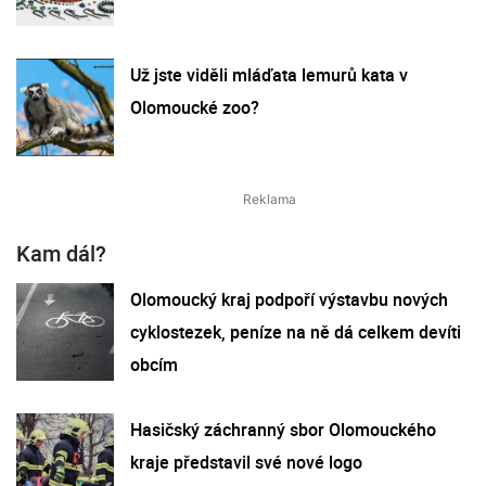
Už jste viděli mláďata lemurů kata v
Olomoucké zoo?
Kam dál?
Olomoucký kraj podpoří výstavbu nových
cyklostezek, peníze na ně dá celkem devíti
obcím
Hasičský záchranný sbor Olomouckého
kraje představil své nové logo