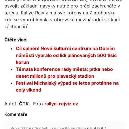
osvojit základní návyky nutné pro práci záchranáře v
terénu. Rallye Rejvíz má své kořeny na Zlatohorsku,
kde se vyprofilovala v obrovské mezinárodní setkání
záchranářů.
Čtěte více:
Cíl splněn! Nové kulturní centrum na Dolním
náměstí vybralo od lidí plánovaných 500 tisíc
korun
Témata konference rady města: pítka nebo
deset milionů pro plavecký stadion
Festival Michalský výpad se letos protáhne na
celý víkend
Autoři
ČTK
| Foto
rallye-rejviz.cz
Komentáře
Pro přidání příspěvku se musíte nejdříve
přihlásit
/