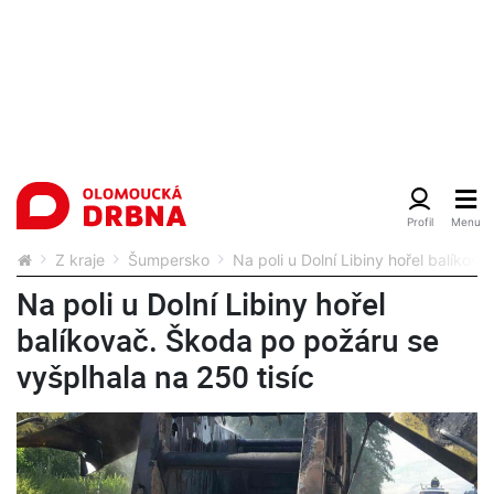
Z kraje
Šumpersko
Na poli u Dolní Libiny hořel balíkov
Na poli u Dolní Libiny hořel
balíkovač. Škoda po požáru se
vyšplhala na 250 tisíc