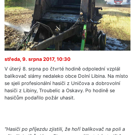
středa, 9. srpna 2017, 10:30
V úterý 8. srpna po čtvrté hodině odpolední vzplál
balíkovač slámy nedaleko obce Dolní Libina. Na místo
se sjeli profesionální hasiči z Uničova a dobrovolní
hasiči z Libiny, Troubelic a Oskavy. Po hodině se
hasičům podařilo požár uhasit.
"Hasiči po příjezdu zjistili, že hoří balíkovač na poli a