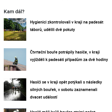
Kam dál?
Hygienici zkontrolovali v kraji na padesát
táborů, udělili dvě pokuty
Čtvrteční bouře potrápily hasiče, v kraji
vyjížděli k padesáti případům za dvě hodiny
Hasiči se v kraji opět potýkali s následky
silných bouřek, v sobotu zaznamenali
dvacet událostí
Hasiči měli kvůli bouřce stejný počet