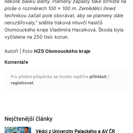
několik balíků slámy. Plameny zapálily také strniště na
ploše o rozměrech 100 x 100 m. Zemědělci ihned
technikou začali pole oborávat, aby se plameny dále
nerozšiřovaly,"
sdělila tisková mluvčí hasičů
Olomouckého kraje Vladimíra Hacsiková. Škoda byla
vyčíslena na 250 tisíc korun.
Autoři
| Foto
HZS Olomouckého kraje
Komentáře
Pro přidání příspěvku se musíte nejdříve
přihlásit
/
registrovat
.
Nejčtenější články
Vědci z Univerzity Palackého a AV ČR