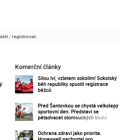
ásit
/
registrovat
.
Komerční články
Silou lví, vzletem sokolím! Sokolský
ý
běh republiky spustil registrace
běžců
Před Šantovkou se chystá velkolepý
sportovní den. Představí se
pětadvacet olomouckých klubů
Ochrana zdraví jako priorita.
Honeywell nachystal pro