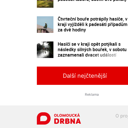
Čtvrteční bouře potrápily hasiče, v
kraji vyjížděli k padesáti případům
za dvě hodiny
Hasiči se v kraji opět potýkali s
následky silných bouřek, v sobotu
zaznamenali dvacet událostí
Další nejčtenější
O pro