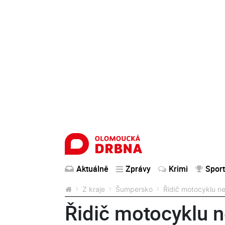
Aktuálně
Zprávy
Krimi
Sport
Z kraje
Šumpersko
Řidič motocyklu ne
Řidič motocyklu 