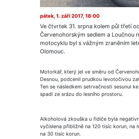
pátek, 1. září 2017, 18:00
Ve čtvrtek 31. srpna kolem půl třetí o
Červenohorským sedlem a Loučnou na
motocyklu byl s vážným zraněním let
Olomouc.
Motorkář, který jel ve směru od Červen
Desnou, podcenil prudkou levotočivou zat
Ten se následkem setrvačnosti sesunul ke 
spadl ze srázu do lesního prostoru.
Alkoholová zkouška u řidiče byla negativ
vyčíslena přibližně na 120 tisíc korun, n
na 30 tisíc korun.