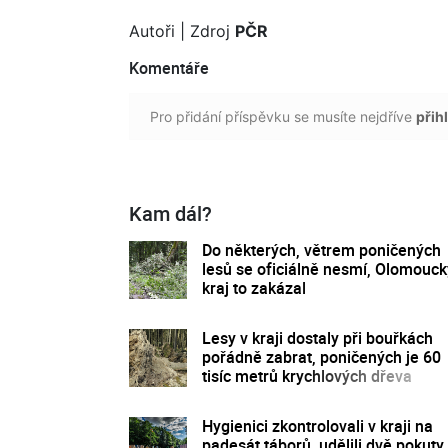
Autoři
| Zdroj
PČR
Komentáře
Pro přidání příspěvku se musíte nejdříve
přihl
Kam dál?
Do některých, větrem poničených
lesů se oficiálně nesmí, Olomouck
kraj to zakázal
Lesy v kraji dostaly při bouřkách
pořádně zabrat, poničených je 60
tisíc metrů krychlových dřeva
Hygienici zkontrolovali v kraji na
padesát táborů, udělili dvě pokuty