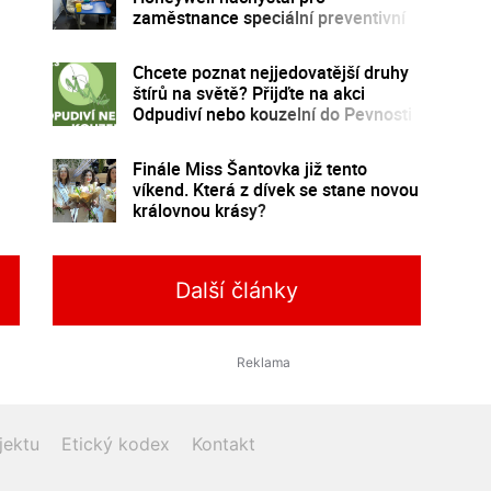
zaměstnance speciální preventivní
program
Chcete poznat nejjedovatější druhy
štírů na světě? Přijďte na akci
Odpudiví nebo kouzelní do Pevnosti
poznání
Finále Miss Šantovka již tento
víkend. Která z dívek se stane novou
královnou krásy?
Další články
jektu
Etický kodex
Kontakt