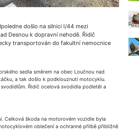
dpoledne došlo na silnici I/44 mezi
d Desnou k dopravní nehodě. Řidič
ecky transportován do fakultní nemocnice
ohorského sedla směrem na obec Loučnou nad
áčku, a tak došlo k podklouznutí motocyklu.
svodidlům. Řidič ocelová svodidla podletěl a
ní. Celková škoda na motorovém vozidle byla
a motocyklovém oblečení a ochranné přilbě přibližně