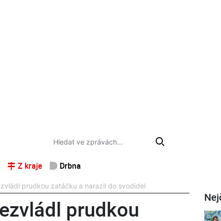
Z kraje
Drbna
zvládl prudkou zatáčku a narazil do svodidel
Nej
nezvládl prudkou