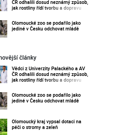
ČR odhalili dosud neznámý způsob,
jak rostliny řídí tvorbu a dopravu
svých hormonů
Olomoucké zoo se podařilo jako
jediné v Česku odchovat mládě
novější články
Vědci z Univerzity Palackého a AV
ČR odhalili dosud neznámý způsob,
jak rostliny řídí tvorbu a dopravu
svých hormonů
Olomoucké zoo se podařilo jako
jediné v Česku odchovat mládě
Olomoucký kraj vypsal dotaci na
péči o stromy a zeleň