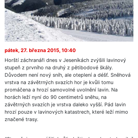
pátek, 27. března 2015, 10:40
Horští záchranáři dnes v Jeseníkách zvýšili lavinový
stupeň z prvního na druhý z pětibodové škály.
Důvodem není nový sníh, ale oteplení a déšť. Sněhová
vrstva na závětrných svazích hor je kvůli tomu
promáčena a hrozí samovolné uvolnění lavin. Na
horách leží nyní do 90 centimetrů sněhu, na
závětrných svazích je vrstva daleko vyšší. Pád lavin
hrozí pouze v lavinových katastrech, které leží mimo
značené trasy.