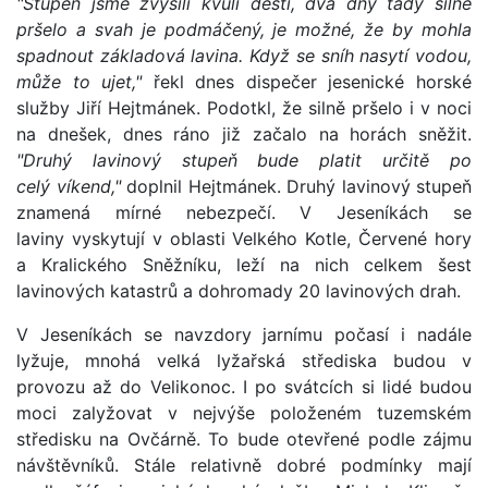
"Stupeň jsme zvýšili kvůli dešti, dva dny tady silně
pršelo a svah je podmáčený, je možné, že by mohla
spadnout základová lavina. Když se sníh nasytí vodou,
může to ujet,"
řekl dnes dispečer jesenické horské
služby Jiří Hejtmánek. Podotkl, že silně pršelo i v noci
na dnešek, dnes ráno již začalo na horách sněžit.
"Druhý lavinový stupeň bude platit určitě po
celý víkend,"
doplnil Hejtmánek. Druhý lavinový stupeň
znamená mírné nebezpečí. V Jeseníkách se
laviny vyskytují v oblasti Velkého Kotle, Červené hory
a Kralického Sněžníku, leží na nich celkem šest
lavinových katastrů a dohromady 20 lavinových drah.
V Jeseníkách se navzdory jarnímu počasí i nadále
lyžuje, mnohá velká lyžařská střediska budou v
provozu až do Velikonoc. I po svátcích si lidé budou
moci zalyžovat v nejvýše položeném tuzemském
středisku na Ovčárně. To bude otevřené podle zájmu
návštěvníků. Stále relativně dobré podmínky mají