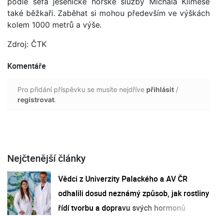
podle šéfa jesenické horské služby Michala Klimeše
také běžkaři. Zaběhat si mohou především ve výškách
kolem 1000 metrů a výše.
Zdroj: ČTK
Komentáře
Pro přidání příspěvku se musíte nejdříve
přihlásit
/
registrovat
.
Nejčtenější články
Vědci z Univerzity Palackého a AV ČR
odhalili dosud neznámý způsob, jak rostliny
řídí tvorbu a dopravu svých hormonů