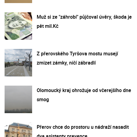
Muž si ze "záhrobí" půjčoval úvěry, škoda je
pět mil.Kč
Z přerovského Tyršova mostu musejí
zmizet zámky, ničí zábradlí
Olomoucký kraj ohrožuje od včerejšího dne
smog
Přerov chce do prostoru u nádraží nasadit
dva asistenty prevence