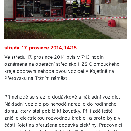
středa, 17. prosince 2014, 14:15
Ve středu 17. prosince 2014 byla v 7:13 hodin
oznámena na operační středisko HZS Olomouckého
kraje dopravní nehoda dvou vozidel v Kojetíně na
Přerovsku na Tržním náměstí.
Při nehodě se srazilo dodávkové a nákladní vozidlo.
Nákladní vozidlo po nehodě narazilo do rodinného
domu, který stál poblíž křižovatky. Při jízdě ještě
zničilo elektrickou rozvodnou krabici, a proto byla v
části Kojetína přerušena dodávka elekřiny. Pracovníci