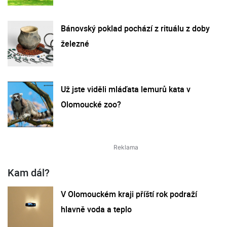
Bánovský poklad pochází z rituálu z doby
železné
Už jste viděli mláďata lemurů kata v
Olomoucké zoo?
Kam dál?
V Olomouckém kraji příští rok podraží
hlavně voda a teplo