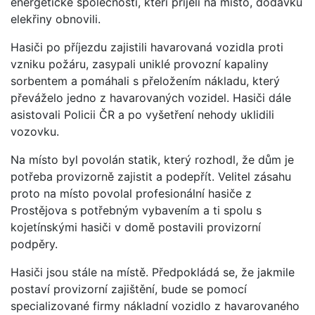
energetické společnosti, kteří přijeli na místo, dodávku
elekřiny obnovili.
Hasiči po příjezdu zajistili havarovaná vozidla proti
vzniku požáru, zasypali uniklé provozní kapaliny
sorbentem a pomáhali s přeložením nákladu, který
převáželo jedno z havarovaných vozidel. Hasiči dále
asistovali Policii ČR a po vyšetření nehody uklidili
vozovku.
Na místo byl povolán statik, který rozhodl, že dům je
potřeba provizorně zajistit a podepřít. Velitel zásahu
proto na místo povolal profesionální hasiče z
Prostějova s potřebným vybavením a ti spolu s
kojetínskými hasiči v domě postavili provizorní
podpěry.
Hasiči jsou stále na místě. Předpokládá se, že jakmile
postaví provizorní zajištění, bude se pomocí
specializované firmy nákladní vozidlo z havarovaného