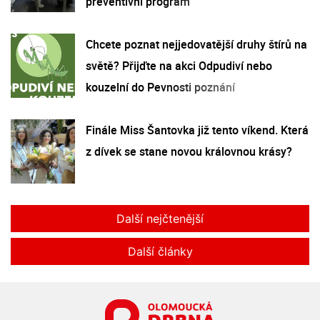
preventivní program
Chcete poznat nejjedovatější druhy štírů na
světě? Přijďte na akci Odpudiví nebo
kouzelní do Pevnosti poznání
Finále Miss Šantovka již tento víkend. Která
z dívek se stane novou královnou krásy?
Další nejčtenější
Další články