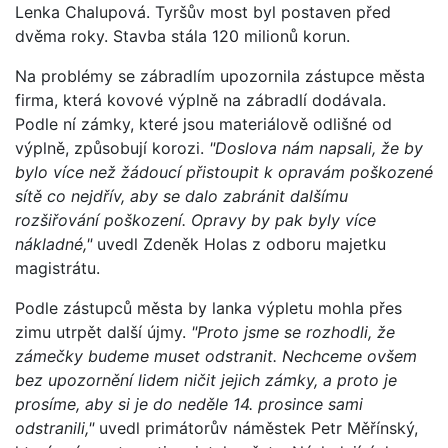
Lenka Chalupová. Tyršův most byl postaven před
dvěma roky. Stavba stála 120 milionů korun.
Na problémy se zábradlím upozornila zástupce města
firma, která kovové výplně na zábradlí dodávala.
Podle ní zámky, které jsou materiálově odlišné od
výplně, způsobují korozi.
"Doslova nám napsali, že by
bylo více než žádoucí přistoupit k opravám poškozené
sítě co nejdřív, aby se dalo zabránit dalšímu
rozšiřování poškození. Opravy by pak byly více
nákladné,"
uvedl Zdeněk Holas z odboru majetku
magistrátu.
Podle zástupců města by lanka výpletu mohla přes
zimu utrpět další újmy.
"Proto jsme se rozhodli, že
zámečky budeme muset odstranit. Nechceme ovšem
bez upozornění lidem ničit jejich zámky, a proto je
prosíme, aby si je do neděle 14. prosince sami
odstranili,"
uvedl primátorův náměstek Petr Měřínský,