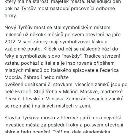
který má na starosti majetek města. Následující den
pak na Tyršův most nastoupí pracovníci odborné
firmy.
Nový Tyršův most se stal symbolickým místem
milenců už několik měsíců po svém otevření na jaře
2012. Visací zámky mají symbolizovat lásku a
vzájemné pouto. Klíček od něj se následně hází do
řeky a symbolizuje slovo "navždy". Tradice stvrzení
vztahu pochází z Itálie a je inspirovaná příběhem
mladých milenců od italského spisovatele Federica
Moccia. Zábradlí nebo mříže
ověšené desítkami či stovkami visacích zámků jsou po
celé Evropě. Stojí třeba v Miláně, Moskvě, maďarské
Pécsi či litevském Vilniusu. Zamykání visacích zámků
se rozmáhá i na jiných místech v zemi.
Stavba Tyršova mostu v Přerově patří mezi největší
investice města za poslední roky a po svém otevření
sbírala řadu ocenění. Tvář mu dala akademická