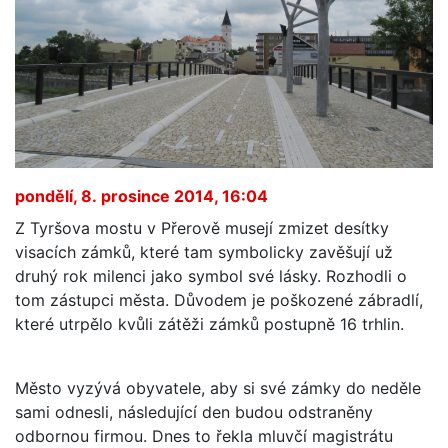
pondělí, 8. prosince 2014, 16:04
Z Tyršova mostu v Přerově musejí zmizet desítky
visacích zámků, které tam symbolicky zavěšují už
druhý rok milenci jako symbol své lásky. Rozhodli o
tom zástupci města. Důvodem je poškozené zábradlí,
které utrpělo kvůli zátěži zámků postupně 16 trhlin.
Město vyzývá obyvatele, aby si své zámky do neděle
sami odnesli, následující den budou odstraněny
odbornou firmou. Dnes to řekla mluvčí magistrátu