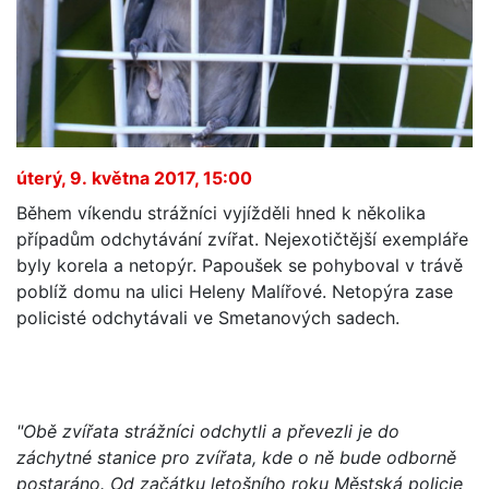
úterý, 9. května 2017, 15:00
Během víkendu strážníci vyjížděli hned k několika
případům odchytávání zvířat. Nejexotičtější exempláře
byly korela a netopýr. Papoušek se pohyboval v trávě
poblíž domu na ulici Heleny Malířové. Netopýra zase
policisté odchytávali ve Smetanových sadech.
"Obě zvířata strážníci odchytli a převezli je do
záchytné stanice pro zvířata, kde o ně bude odborně
postaráno. Od začátku letošního roku Městská policie