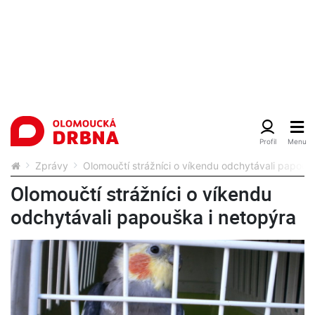
Zprávy
Olomoučtí strážníci o víkendu odchytávali papouš
Olomoučtí strážníci o víkendu
odchytávali papouška i netopýra