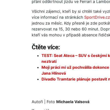
přání odškrtnout jízdu ve Ferrari a Lambor
Všichni zájemci, kteří by si chtěli také v
více informací na stránkách
SportDrive.cz
jednou za měsíc. Kdy přesně je zde potká
rezervovat na 15, 30 nebo 60 minut. Dopr
kteří vás mohou v případě absence řidičs
Čtěte více:
TEST: Seat Ateca – SUV s českými 
neztratí
Moji práci mi už pochválila dokonce 
Jana Hlínová
Divadlo Tramtarie plánuje postavi
Autoři
| Foto
Michaela Valsová