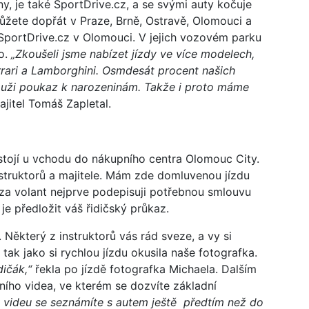
ny, je také SportDrive.cz, a se svými auty kočuje
ůžete dopřát v Praze, Brně, Ostravě, Olomouci a
 SportDrive.cz v Olomouci. V jejich vozovém parku
do.
„Zkoušeli jsme nabízet jízdy ve více modelech,
rrari a Lamborghini. Osmdesát procent našich
muži poukaz k narozeninám. Takže i proto máme
ajitel Tomáš Zapletal.
 stojí u vchodu do nákupního centra Olomouc City.
struktorů a majitele. Mám zde domluvenou jízdu
za volant nejprve podepisuji potřebnou smlouvu
 je předložit váš řidičský průkaz.
. Některý z instruktorů vás rád sveze, a vy si
tak jako si rychlou jízdu okusila naše fotografka.
dičák,“
řekla po jízdě fotografka Michaela. Dalším
ního videa, ve kterém se dozvíte základní
 videu se seznámíte s autem ještě předtím než do