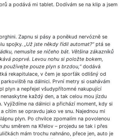
orů a podává mi tablet. Dodívám se na klip a jsem
orghini. Zapnu si pásy a poněkud nervózně se
lu spojky.
„Už jste někdy řídil automat?“
ptá se
ádku, nemusíte se ničeho bát. Většina zákazníků
kává poprvé. Levou nohu si položte bokem,
 a používejte pouze plyn s brzdou,“
dodává
ká rekapitulace, v čem je sporťák odlišný od
 parkoviště na dálnici. První metry si osahávám
ápl plyn a nepřejel všudypřítomné nakupující
 nenaskytne každý den, a tak celou mou jízdu
 Vyjíždíme na dálnici a přichází moment, kdy si
t a cítím se opravdu jako ve snu. Najednou mi
ešlápnu plyn. Po chvilce zpomalím na povolenou
uhu směrem na Křelov – projedu se tak i přes
h uličkách mám trochu nahnáno, přece jen, auto je