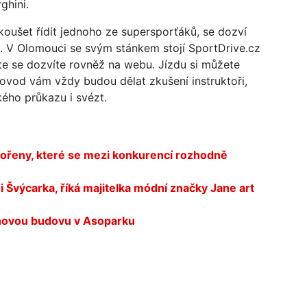
ghini.
yzkoušet řídit jednoho ze supersporťáků, se dozví
. V Olomouci se svým stánkem stojí SportDrive.cz
te se dozvíte rovněž na webu. Jízdu si můžete
ovod vám vždy budou dělat zkušení instruktoři,
kého průkazu i svézt.
kořeny, které se mezi konkurencí rozhodně
i Švýcarka, říká majitelka módní značky Jane art
t novou budovu v Asoparku