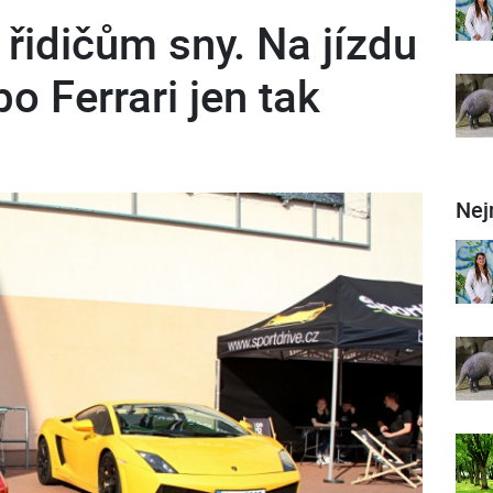
 řidičům sny. Na jízdu
o Ferrari jen tak
Nej