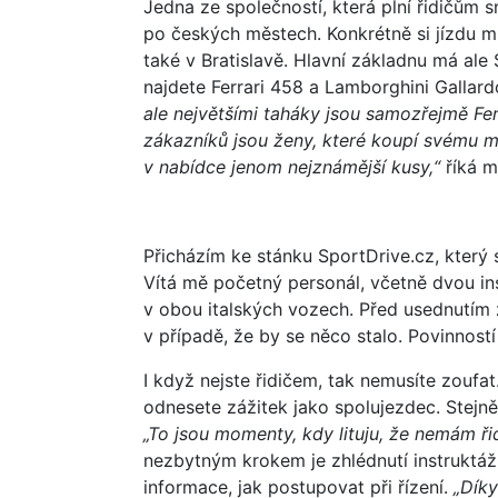
Jedna ze společností, která plní řidičům s
po českých městech. Konkrétně si jízdu m
také v Bratislavě. Hlavní základnu má ale
najdete Ferrari 458 a Lamborghini Gallar
ale největšími taháky jsou samozřejmě Fe
zákazníků jsou ženy, které koupí svému 
v nabídce jenom nejznámější kusy,“
říká m
Přicházím ke stánku SportDrive.cz, který
Vítá mě početný personál, včetně dvou in
v obou italských vozech. Před usednutím 
v případě, že by se něco stalo. Povinností
I když nejste řidičem, tak nemusíte zoufat
odnesete zážitek jako spolujezdec. Stejně 
„To jsou momenty, kdy lituju, že nemám ři
nezbytným krokem je zhlédnutí instruktáž
informace, jak postupovat při řízení.
„Díky