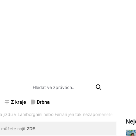
Z kraje
Drbna
Na jízdu v Lamborghini nebo Ferrari jen tak nezapomenete
Nej
 můžete najít
ZDE
.