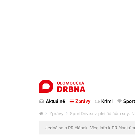
Aktuálně
Zprávy
Krimi
Sport
Zprávy
SportDrive.cz plní řidičům sny. 
Jedná se o PR článek. Více info k PR článkům