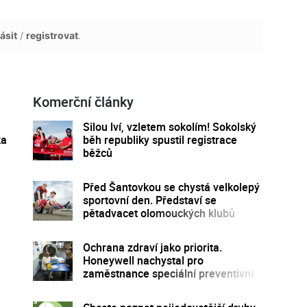
ásit
/
registrovat
.
Komerční články
Silou lví, vzletem sokolím! Sokolský
ka
běh republiky spustil registrace
běžců
Před Šantovkou se chystá velkolepý
sportovní den. Představí se
pětadvacet olomouckých klubů
Ochrana zdraví jako priorita.
Honeywell nachystal pro
zaměstnance speciální preventivní
program