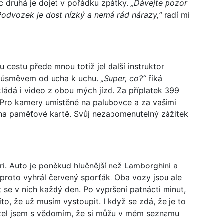
věc druhá je dojet v pořádku zpátky.
„Dávejte pozor
 Podvozek je dost nízký a nemá rád nárazy,“
radí mi
u cestu přede mnou totiž jel další instruktor
 s úsměvem od ucha k uchu.
„Super, co?“
říká
kládá i video z obou mých jízd. Za příplatek 399
GoPro kamery umístěné na palubovce a za vašimi
na paměťové kartě. Svůj nezapomenutelný zážitek
ari. Auto je poněkud hlučnější než Lamborghini a
 proto vyhrál červený sporťák. Oba vozy jsou ale
t se v nich každý den. Po vypršení patnácti minut,
íto, že už musím vystoupit. I když se zdá, že je to
ázel jsem s vědomím, že si můžu v mém seznamu