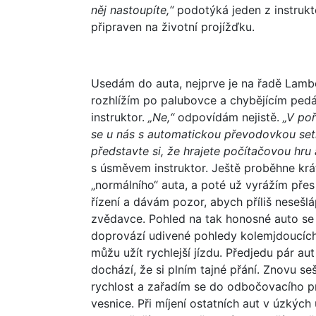
něj nastoupíte,“
podotýká jeden z instrukt
připraven na životní projížďku.
Usedám do auta, nejprve je na řadě Lamb
rozhlížím po palubovce a chybějícím pedá
instruktor.
„Ne,“
odpovídám nejistě.
„V poř
se u nás s automatickou převodovkou set
představte si, že hrajete počítačovou hru
s úsměvem instruktor. Ještě proběhne krát
„normálního“ auta, a poté už vyrážím přes
řízení a dávám pozor, abych příliš nesešl
zvědavce. Pohled na tak honosné auto se
doprovází udivené pohledy kolemjdoucích.
můžu užít rychlejší jízdu. Předjedu pár au
dochází, že si plním tajné přání. Znovu s
rychlost a zařadím se do odbočovacího pr
vesnice. Při míjení ostatních aut v úzkýc