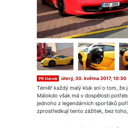
úterý, 30. května 2017, 10:30
PR článek
Téměř každý malý kluk sní o tom, že j
Málokdo však má v dospělosti potřebn
jednoho z legendárních sporťáků poříd
zprostředkují tento zážitek, bez toho,