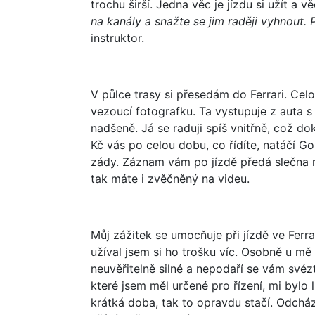
trochu širší. Jedna věc je jízdu si užít a 
na kanály a snažte se jim raději vyhnout.
instruktor.
V půlce trasy si přesedám do Ferrari. Celo
vezoucí fotografku. Ta vystupuje z auta
nadšeně. Já se raduji spíš vnitřně, což do
Kč vás po celou dobu, co řídíte, natáčí 
zády. Záznam vám po jízdě předá slečna 
tak máte i zvěčněný na videu.
Můj zážitek se umocňuje při jízdě ve Ferr
užíval jsem si ho trošku víc. Osobně u mě
neuvěřitelně silné a nepodaří se vám svéz
které jsem měl určené pro řízení, mi bylo l
krátká doba, tak to opravdu stačí. Odch