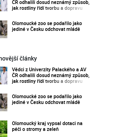
ČR odhalili dosud neznámý způsob,
jak rostliny řídí tvorbu a dopravu
svých hormonů
Olomoucké zoo se podařilo jako
jediné v Česku odchovat mládě
novější články
Vědci z Univerzity Palackého a AV
ČR odhalili dosud neznámý způsob,
jak rostliny řídí tvorbu a dopravu
svých hormonů
Olomoucké zoo se podařilo jako
jediné v Česku odchovat mládě
Olomoucký kraj vypsal dotaci na
péči o stromy a zeleň