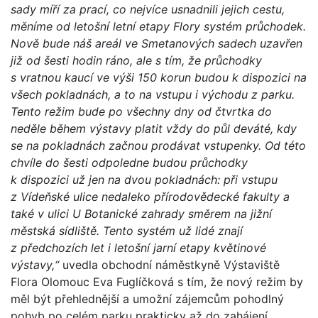
sady míří za prací, co nejvíce usnadnili jejich cestu,
měníme od letošní letní etapy Flory systém průchodek.
Nově bude náš areál ve Smetanových sadech uzavřen
již od šesti hodin ráno, ale s tím, že průchodky
s vratnou kaucí ve výši 150 korun budou k dispozici na
všech pokladnách, a to na vstupu i východu z parku.
Tento režim bude po všechny dny od čtvrtka do
neděle během výstavy platit vždy do půl deváté, kdy
se na pokladnách začnou prodávat vstupenky. Od této
chvíle do šesti odpoledne budou průchodky
k dispozici už jen na dvou pokladnách: při vstupu
z Vídeňské ulice nedaleko přírodovědecké fakulty a
také v ulici U Botanické zahrady směrem na jižní
městská sídliště. Tento systém už lidé znají
z předchozích let i letošní jarní etapy květinové
výstavy,“
uvedla obchodní náměstkyně Výstaviště
Flora Olomouc Eva Fuglíčková s tím, že nový režim by
měl být přehlednější a umožní zájemcům pohodlný
pohyb po celém parku prakticky až do zahájení