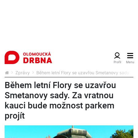
Zprávy
Během letní Flory se uzavřou Smetanovy sady. Za
Během letní Flory se uzavřou
Smetanovy sady. Za vratnou
kauci bude možnost parkem
projít