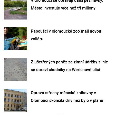
V Olomouci se opravují další pěší lávky.
Město investuje více než tři miliony
Papoušci v olomoucké zoo mají novou
voliéru
Z ušetřených peněz ze zimní údržby silnic
se opraví chodníky na Werichově ulici
Oprava střechy městské knihovny v
Olomouci skončila dřív než bylo v plánu