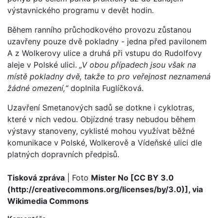
výstavnického programu v devět hodin.
Během ranního průchodkového provozu zůstanou
uzavřeny pouze dvě pokladny - jedna před pavilonem
A z Wolkerovy ulice a druhá při vstupu do Rudolfovy
aleje v Polské ulici.
„V obou případech jsou však na
místě pokladny dvě, takže to pro veřejnost neznamená
žádné omezení,“
doplnila Fuglíčková.
Uzavření Smetanových sadů se dotkne i cyklotras,
které v nich vedou. Objízdné trasy nebudou během
výstavy stanoveny, cyklisté mohou využívat běžné
komunikace v Polské, Wolkerově a Vídeňské ulici dle
platných dopravních předpisů.
Tisková zpráva
| Foto
Mister No [CC BY 3.0
(http://creativecommons.org/licenses/by/3.0)], via
Wikimedia Commons