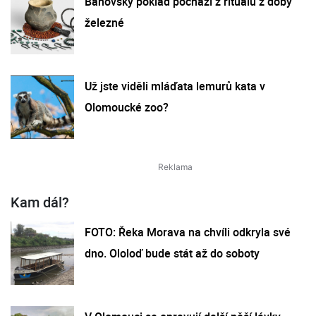
Bánovský poklad pochází z rituálu z doby
železné
Už jste viděli mláďata lemurů kata v
Olomoucké zoo?
Kam dál?
FOTO: Řeka Morava na chvíli odkryla své
dno. Ololoď bude stát až do soboty