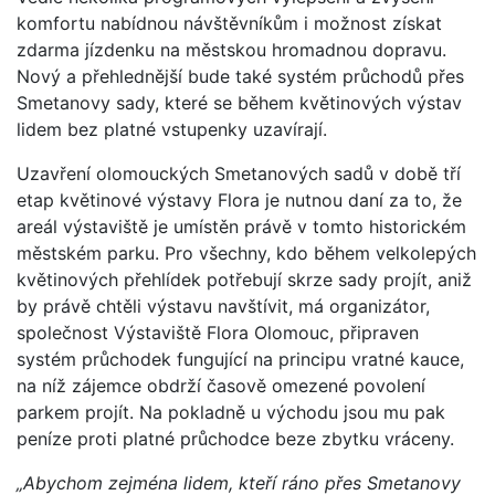
komfortu nabídnou návštěvníkům i možnost získat
zdarma jízdenku na městskou hromadnou dopravu.
Nový a přehlednější bude také systém průchodů přes
Smetanovy sady, které se během květinových výstav
lidem bez platné vstupenky uzavírají.
Uzavření olomouckých Smetanových sadů v době tří
etap květinové výstavy Flora je nutnou daní za to, že
areál výstaviště je umístěn právě v tomto historickém
městském parku. Pro všechny, kdo během velkolepých
květinových přehlídek potřebují skrze sady projít, aniž
by právě chtěli výstavu navštívit, má organizátor,
společnost Výstaviště Flora Olomouc, připraven
systém průchodek fungující na principu vratné kauce,
na níž zájemce obdrží časově omezené povolení
parkem projít. Na pokladně u východu jsou mu pak
peníze proti platné průchodce beze zbytku vráceny.
„Abychom zejména lidem, kteří ráno přes Smetanovy