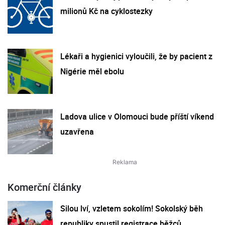
milionů Kč na cyklostezky
Lékaři a hygienici vyloučili, že by pacient z
Nigérie měl ebolu
Ladova ulice v Olomouci bude příští víkend
uzavřena
Komerční články
Silou lví, vzletem sokolím! Sokolský běh
republiky spustil registrace běžců