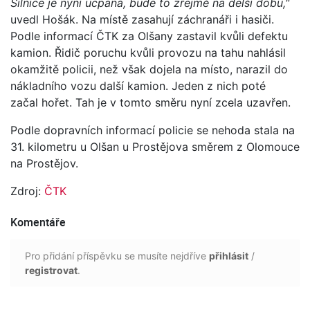
Silnice je nyní ucpaná, bude to zřejmě na delší dobu,"
uvedl Hošák. Na místě zasahují záchranáři i hasiči.
Podle informací ČTK za Olšany zastavil kvůli defektu
kamion. Řidič poruchu kvůli provozu na tahu nahlásil
okamžitě policii, než však dojela na místo, narazil do
nákladního vozu další kamion. Jeden z nich poté
začal hořet. Tah je v tomto směru nyní zcela uzavřen.
Podle dopravních informací policie se nehoda stala na
31. kilometru u Olšan u Prostějova směrem z Olomouce
na Prostějov.
Zdroj:
ČTK
Komentáře
Pro přidání příspěvku se musíte nejdříve
přihlásit
/
registrovat
.