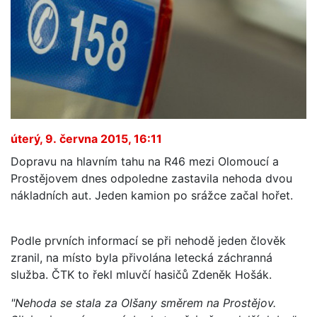
úterý, 9. června 2015, 16:11
Dopravu na hlavním tahu na R46 mezi Olomoucí a
Prostějovem dnes odpoledne zastavila nehoda dvou
nákladních aut. Jeden kamion po srážce začal hořet.
Podle prvních informací se při nehodě jeden člověk
zranil, na místo byla přivolána letecká záchranná
služba. ČTK to řekl mluvčí hasičů Zdeněk Hošák.
"Nehoda se stala za Olšany směrem na Prostějov.