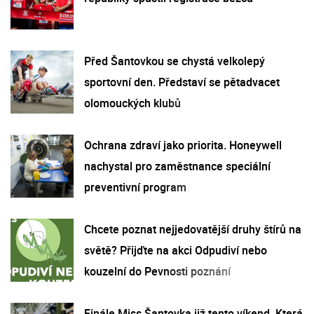
Před Šantovkou se chystá velkolepý
sportovní den. Představí se pětadvacet
olomouckých klubů
Ochrana zdraví jako priorita. Honeywell
nachystal pro zaměstnance speciální
preventivní program
Chcete poznat nejjedovatější druhy štírů na
světě? Přijďte na akci Odpudiví nebo
kouzelní do Pevnosti poznání
Finále Miss Šantovka již tento víkend. Která