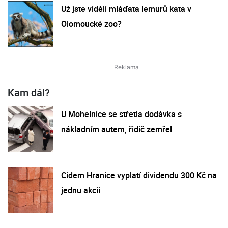
Už jste viděli mláďata lemurů kata v
Olomoucké zoo?
Kam dál?
U Mohelnice se střetla dodávka s
nákladním autem, řidič zemřel
Cidem Hranice vyplatí dividendu 300 Kč na
jednu akcii