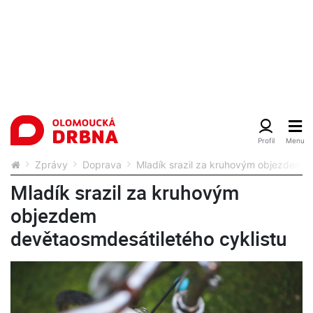
Zprávy
Doprava
Mladík srazil za kruhovým objezdem d
Mladík srazil za kruhovým
objezdem
devětaosmdesátiletého cyklistu