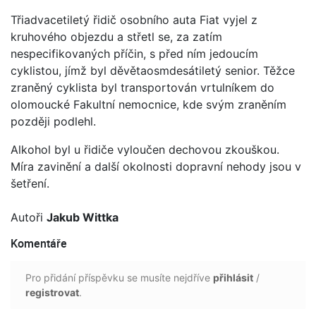
Třiadvacetiletý řidič osobního auta Fiat vyjel z
kruhového objezdu a střetl se, za zatím
nespecifikovaných příčin, s před ním jedoucím
cyklistou, jímž byl děvětaosmdesátiletý senior. Těžce
zraněný cyklista byl transportován vrtulníkem do
olomoucké Fakultní nemocnice, kde svým zraněním
později podlehl.
Alkohol byl u řidiče vyloučen dechovou zkouškou.
Míra zavinění a další okolnosti dopravní nehody jsou v
šetření.
Autoři
Jakub Wittka
Komentáře
Pro přidání příspěvku se musíte nejdříve
přihlásit
/
registrovat
.