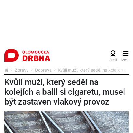
Zprávy
Doprava
Kvůli muži, který seděl na kolejích a b
Kvůli muži, který seděl na
kolejích a balil si cigaretu, musel
být zastaven vlakový provoz