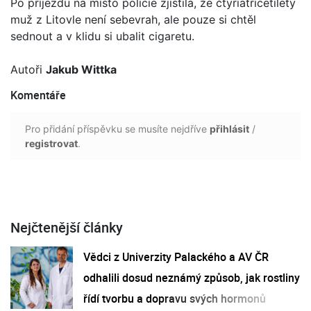
Po příjezdu na místo policie zjistila, že čtyřiatřicetiletý
muž z Litovle není sebevrah, ale pouze si chtěl
sednout a v klidu si ubalit cigaretu.
Autoři
Jakub Wittka
Komentáře
Pro přidání příspěvku se musíte nejdříve
přihlásit
/
registrovat
.
Nejčtenější články
Vědci z Univerzity Palackého a AV ČR
odhalili dosud neznámý způsob, jak rostliny
řídí tvorbu a dopravu svých hormonů