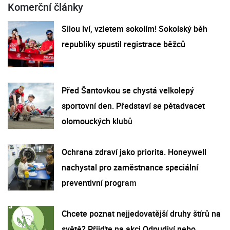
Komerční články
Silou lví, vzletem sokolím! Sokolský běh
republiky spustil registrace běžců
Před Šantovkou se chystá velkolepý
sportovní den. Představí se pětadvacet
olomouckých klubů
Ochrana zdraví jako priorita. Honeywell
nachystal pro zaměstnance speciální
preventivní program
Chcete poznat nejjedovatější druhy štírů na
světě? Přijďte na akci Odpudiví nebo