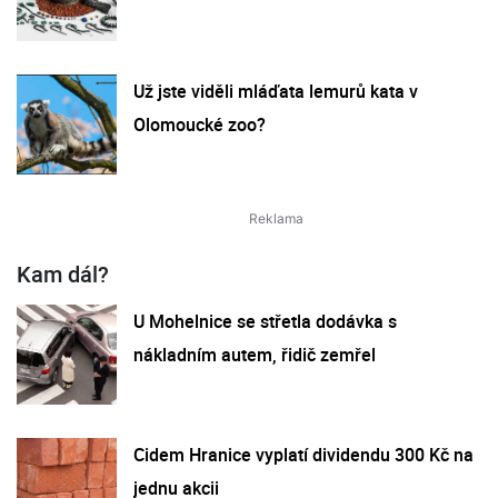
Už jste viděli mláďata lemurů kata v
Olomoucké zoo?
Kam dál?
U Mohelnice se střetla dodávka s
nákladním autem, řidič zemřel
Cidem Hranice vyplatí dividendu 300 Kč na
jednu akcii