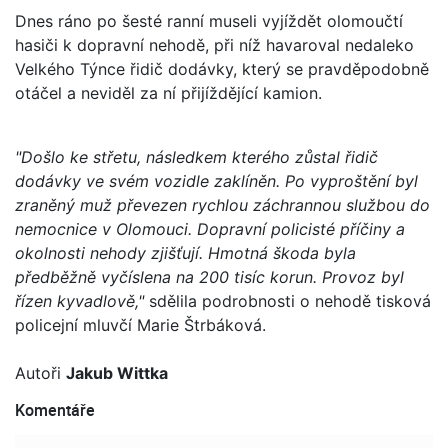
Dnes ráno po šesté ranní museli vyjíždět olomoučtí
hasiči k dopravní nehodě, při níž havaroval nedaleko
Velkého Týnce řidič dodávky, který se pravděpodobně
otáčel a neviděl za ní přijíždějící kamion.
"Došlo ke střetu, následkem kterého zůstal řidič
dodávky ve svém vozidle zaklíněn. Po vyproštění byl
zraněný muž převezen rychlou záchrannou službou do
nemocnice v Olomouci. Dopravní policisté příčiny a
okolnosti nehody zjišťují. Hmotná škoda byla
předběžně vyčíslena na 200 tisíc korun. Provoz byl
řízen kyvadlově,"
sdělila podrobnosti o nehodě tisková
policejní mluvčí Marie Štrbáková.
Autoři
Jakub Wittka
Komentáře