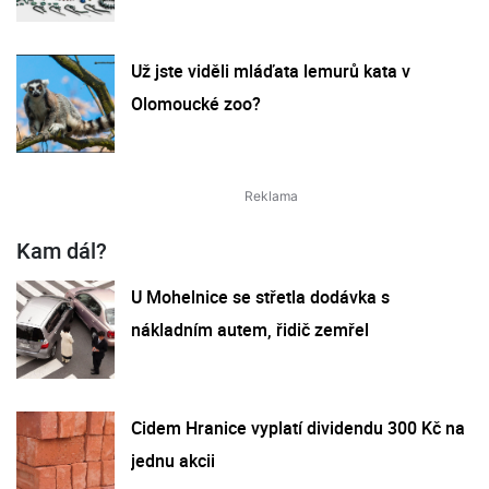
Už jste viděli mláďata lemurů kata v
Olomoucké zoo?
Kam dál?
U Mohelnice se střetla dodávka s
nákladním autem, řidič zemřel
Cidem Hranice vyplatí dividendu 300 Kč na
jednu akcii