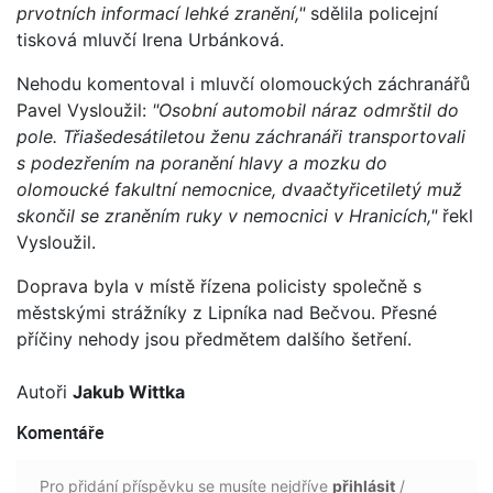
prvotních informací lehké zranění,"
sdělila policejní
tisková mluvčí Irena Urbánková.
Nehodu komentoval i mluvčí olomouckých záchranářů
Pavel Vysloužil:
"Osobní automobil náraz odmrštil do
pole. Třiašedesátiletou ženu záchranáři transportovali
s podezřením na poranění hlavy a mozku do
olomoucké fakultní nemocnice, dvaačtyřicetiletý muž
skončil se zraněním ruky v nemocnici v Hranicích,"
řekl
Vysloužil.
Doprava byla v místě řízena policisty společně s
městskými strážníky z Lipníka nad Bečvou. Přesné
příčiny nehody jsou předmětem dalšího šetření.
Autoři
Jakub Wittka
Komentáře
Pro přidání příspěvku se musíte nejdříve
přihlásit
/