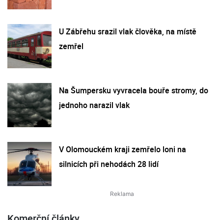
U Zábřehu srazil vlak člověka, na místě
zemřel
Na Šumpersku vyvracela bouře stromy, do
jednoho narazil vlak
V Olomouckém kraji zemřelo loni na
silnicích při nehodách 28 lidí
Komerční články