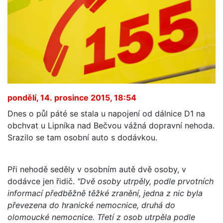
pondělí, 14. prosince 2015, 18:54
Dnes o půl páté se stala u napojení od dálnice D1 na
obchvat u Lipníka nad Bečvou vážná dopravní nehoda.
Srazilo se tam osobní auto s dodávkou.
Při nehodě seděly v osobním autě dvě osoby, v
dodávce jen řidič.
"Dvě osoby utrpěly, podle prvotních
informací předběžně těžké zranění, jedna z nic byla
převezena do hranické nemocnice, druhá do
olomoucké nemocnice. Třetí z osob utrpěla podle