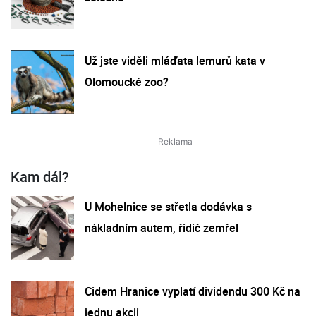
Už jste viděli mláďata lemurů kata v
Olomoucké zoo?
Kam dál?
U Mohelnice se střetla dodávka s
nákladním autem, řidič zemřel
Cidem Hranice vyplatí dividendu 300 Kč na
jednu akcii