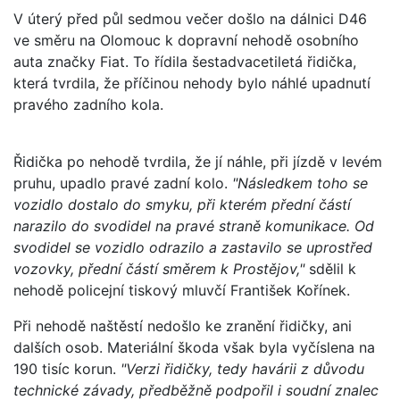
V úterý před půl sedmou večer došlo na dálnici D46
ve směru na Olomouc k dopravní nehodě osobního
auta značky Fiat. To řídila šestadvacetiletá řidička,
která tvrdila, že příčinou nehody bylo náhlé upadnutí
pravého zadního kola.
Řidička po nehodě tvrdila, že jí náhle, při jízdě v levém
pruhu, upadlo pravé zadní kolo.
"Následkem toho se
vozidlo dostalo do smyku, při kterém přední částí
narazilo do svodidel na pravé straně komunikace. Od
svodidel se vozidlo odrazilo a zastavilo se uprostřed
vozovky, přední částí směrem k Prostějov,"
sdělil k
nehodě policejní tiskový mluvčí František Kořínek.
Při nehodě naštěstí nedošlo ke zranění řidičky, ani
dalších osob. Materiální škoda však byla vyčíslena na
190 tisíc korun.
"Verzi řidičky, tedy havárii z důvodu
technické závady, předběžně podpořil i soudní znalec