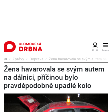
Zprávy
Doprava
Žena havarovala se svým autem na dál
Žena havarovala se svým autem
na dálnici, příčinou bylo
pravděpodobně upadlé kolo