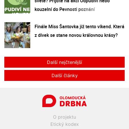
světě? Přijďte na akci Odpudiví nebo
kouzelní do Pevnosti poznání
Finále Miss Šantovka již tento víkend. Která
z dívek se stane novou královnou krásy?
Další nejčtenější
Další články
O projektu
Etický kodex