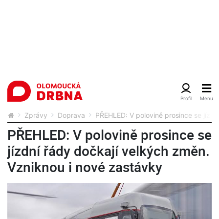
Zprávy
Doprava
PŘEHLED: V polovině prosince se jízdn
PŘEHLED: V polovině prosince se
jízdní řády dočkají velkých změn.
Vzniknou i nové zastávky