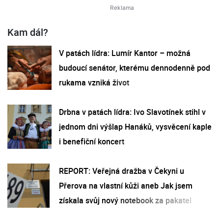
Kam dál?
V patách lídra: Lumír Kantor – možná
budoucí senátor, kterému dennodenně pod
rukama vzniká život
Drbna v patách lídra: Ivo Slavotínek stihl v
jednom dni výšlap Hanáků, vysvěcení kaple
i benefiční koncert
REPORT: Veřejná dražba v Čekyni u
Přerova na vlastní kůži aneb Jak jsem
získala svůj nový notebook za pakatel