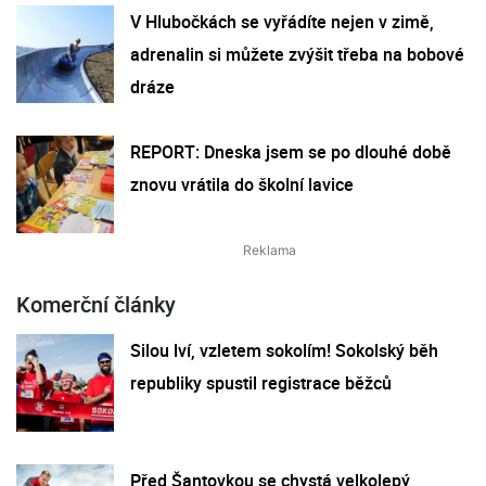
V Hlubočkách se vyřádíte nejen v zimě,
adrenalin si můžete zvýšit třeba na bobové
dráze
REPORT: Dneska jsem se po dlouhé době
znovu vrátila do školní lavice
Komerční články
Silou lví, vzletem sokolím! Sokolský běh
republiky spustil registrace běžců
Před Šantovkou se chystá velkolepý