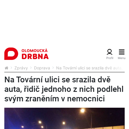
Zprávy
Doprava
Na Tovární ulici se srazila dvě auta, 
Na Tovární ulici se srazila dvě
auta, řidič jednoho z nich podlehl
svým zraněním v nemocnici