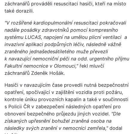
záchranářů prováděli resuscitaci hasiči, kteří na místo
také dorazili.
"V rozšířené kardiopulmonální resuscitaci pokračovali
nadále posádky zdravotníků pomocí kompresního
systému LUCAS, napojení na umělou plicní ventilaci a
invazivní aplikaci podpůrných léčiv, následně vážně
zraněného jednašedesátiletého muže převezli
k navazující nemocniční péči na odd. urgentního příjmu
Fakultní nemocnice v Olomouci,"
řekl mluvčí
záchranářů Zdeněk Hošák.
Hasiči v navazujícím čase provedli nutná bezpečnostní
opatření, spočívající v zajištění vozidla proti požáru,
kontrole úniku provozních kapalin a také v součinnosti
s Policii ČR v zabezpečení následných opatření pro
obnovení bezpečného průjezdu jiných vozidel.
"Dle
získaných upřesnění bohužel zraněná osoba na
následky svých zranění v nemocnici zemřela,"
dodal