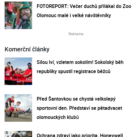
FOTOREPORT: Večer duchů přilákal do Zoo
Olomouc malé i velké návštěvníky
Komerční články
Silou lví, vzletem sokolím! Sokolský běh
republiky spustil registrace běžců
Před Šantovkou se chystá velkolepý
sportovní den. Představí se pětadvacet
olomouckých klubů
Ochrana zdraví jako priorita. Honeywell