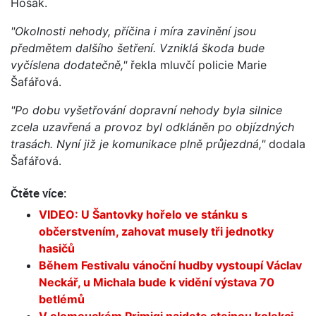
Hošák.
"Okolnosti nehody, příčina i míra zavinění jsou
předmětem dalšího šetření. Vzniklá škoda bude
vyčíslena dodatečně,"
řekla mluvčí policie Marie
Šafářová.
"Po dobu vyšetřování dopravní nehody byla silnice
zcela uzavřená a provoz byl odkláněn po objízdných
trasách. Nyní již je komunikace plně průjezdná,"
dodala
Šafářová.
Čtěte více:
VIDEO: U Šantovky hořelo ve stánku s
občerstvením, zahovat musely tři jednotky
hasičů
Během Festivalu vánoční hudby vystoupí Václav
Neckář, u Michala bude k vidění výstava 70
betlémů
V olomouckém Primigi najdete stejnou kolekci