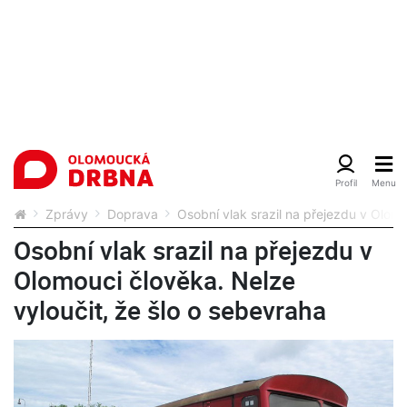
Zprávy
Doprava
Osobní vlak srazil na přejezdu v Olomo
Osobní vlak srazil na přejezdu v
Olomouci člověka. Nelze
vyloučit, že šlo o sebevraha