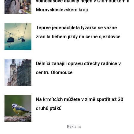
volnočasové aktivity nejen v Olomouckém a
Moravskoslezském kraji
Teprve jedenáctiletá lyžařka se vážně
zranila během jízdy na černé sjezdovce
Dělníci zahájili opravu střechy radnice v
centru Olomouce
Na krmítcích můžete v zimě spatřit až 30
druhů ptáků