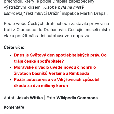
přechodu, který je podle Drápala zabezpečený
výstražným křížem.
„Osoba byla na místě
usmrcena,"
řekl mluvčí Drážní inspekce Martin Drápal.
Podle webu Českých drah nehoda zastavila provoz na
trati z Olomouce do Drahanovic. Cestující museli místo
vlaku použít náhradní autobusovou dopravu.
Čtěte více:
Dnes je Světový den spotřebitelských práv. Co
trápí české spotřebitele?
Moravské divadlo uvede novou činohru o
životech básníků Verlaina a Rimbauda
Požár autoservisu ve Vikýřovicích způsobil
škodu za dva miliony korun
Autoři
Jakub Wittka
| Foto
Wikipedia Commons
Komentáře