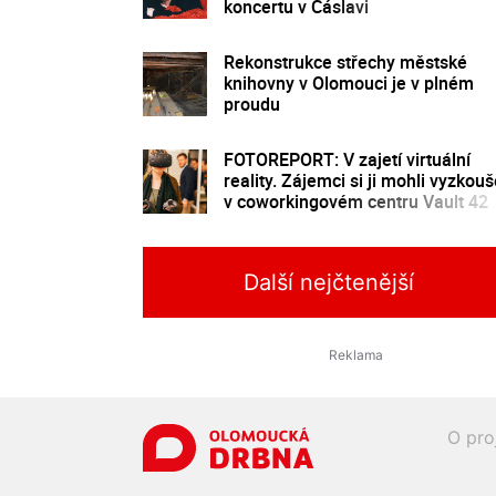
koncertu v Čáslavi
Rekonstrukce střechy městské
knihovny v Olomouci je v plném
proudu
FOTOREPORT: V zajetí virtuální
reality. Zájemci si ji mohli vyzkouš
v coworkingovém centru Vault 42
Další nejčtenější
O pro