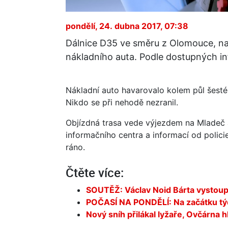
pondělí, 24. dubna 2017, 07:38
Dálnice D35 ve směru z Olomouce, na 
nákladního auta. Podle dostupných in
Nákladní auto havarovalo kolem půl šesté
Nikdo se při nehodě nezranil.
Objízdná trasa vede výjezdem na Mladeč 
informačního centra a informací od polic
ráno.
Čtěte více:
SOUTĚŽ: Václav Noid Bárta vystoup
POČASÍ NA PONDĚLÍ: Na začátku týdn
Nový sníh přilákal lyžaře, Ovčárna