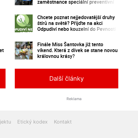
zaměstnance speciální preventivní
program
Chcete poznat nejjedovatější druhy
štírů na světě? Přijďte na akci
Odpudiví nebo kouzelní do Pevnosti
poznání
Finále Miss Šantovka již tento
et
víkend. Která z dívek se stane novou
královnou krásy?
Další články
jektu
Etický kodex
Kontakt