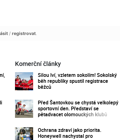
ásit
/
registrovat
.
Komerční články
ní,
Silou lví, vzletem sokolím! Sokolský
běh republiky spustil registrace
běžců
i
Před Šantovkou se chystá velkolepý
sportovní den. Představí se
pětadvacet olomouckých klubů
Ochrana zdraví jako priorita.
Honeywell nachystal pro