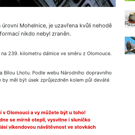
úrovni Mohelnice, je uzavřena kvůli nehodě
formací nikdo nebyl zraněn.
 na 239. kilometru dálnice ve směru z Olomouce.
a Bílou Lhotu. Podle webu Národního dopravního
ie by měl být úsek zprůjezdněn kolem půl deváté
í v Olomouci a vy můžete být u toho!
e se mírně oteplí, vysvitne i sluníčko
 hlásí víkendovou návštěvnost ve stovkách