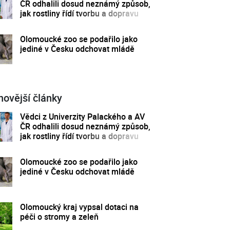
ČR odhalili dosud neznámý způsob,
jak rostliny řídí tvorbu a dopravu
svých hormonů
Olomoucké zoo se podařilo jako
jediné v Česku odchovat mládě
novější články
Vědci z Univerzity Palackého a AV
ČR odhalili dosud neznámý způsob,
jak rostliny řídí tvorbu a dopravu
svých hormonů
Olomoucké zoo se podařilo jako
jediné v Česku odchovat mládě
Olomoucký kraj vypsal dotaci na
péči o stromy a zeleň