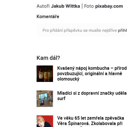
Autoři
Jakub Wittka
| Foto
pixabay.com
Komentáře
Pro přidání příspěvku se musíte nejdříve
přihl
Kam dál?
Kvašený nápoj kombucha – přírod
povzbuzující, originální a hlavně
olomoucký
Mladíci si z dopravní značky udělal
surf
Ve věku 65 let zemřela zpěvačka
Věra Špinarová. Zkolabovala při