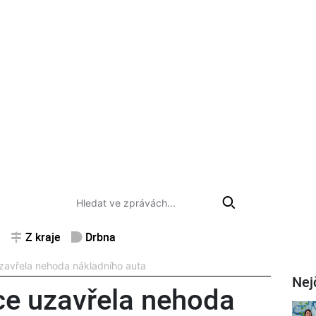
Z kraje
Drbna
uzavřela nehoda nákladního auta
Nej
ce uzavřela nehoda