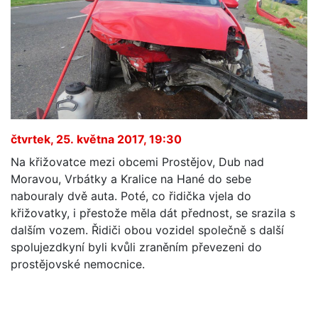
čtvrtek, 25. května 2017, 19:30
Na křižovatce mezi obcemi Prostějov, Dub nad
Moravou, Vrbátky a Kralice na Hané do sebe
nabouraly dvě auta. Poté, co řidička vjela do
křižovatky, i přestože měla dát přednost, se srazila s
dalším vozem. Řidiči obou vozidel společně s další
spolujezdkyní byli kvůli zraněním převezeni do
prostějovské nemocnice.