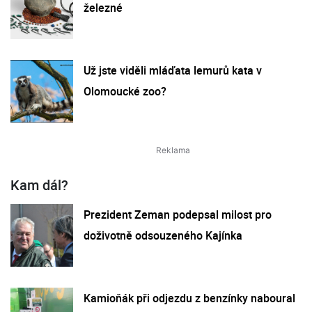
železné
Už jste viděli mláďata lemurů kata v
Olomoucké zoo?
Kam dál?
Prezident Zeman podepsal milost pro
doživotně odsouzeného Kajínka
Kamioňák při odjezdu z benzínky naboural