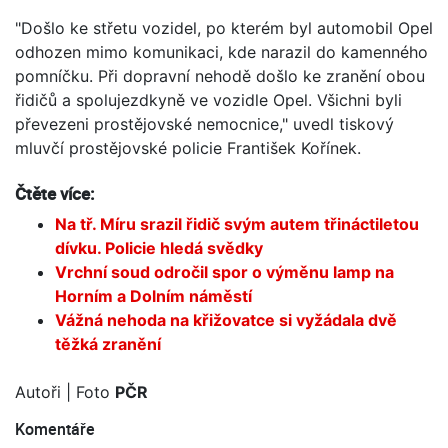
"Došlo ke střetu vozidel, po kterém byl automobil Opel
odhozen mimo komunikaci, kde narazil do kamenného
pomníčku. Při dopravní nehodě došlo ke zranění obou
řidičů a spolujezdkyně ve vozidle Opel. Všichni byli
převezeni prostějovské nemocnice," uvedl tiskový
mluvčí prostějovské policie František Kořínek.
Čtěte více:
Na tř. Míru srazil řidič svým autem třináctiletou
dívku. Policie hledá svědky
Vrchní soud odročil spor o výměnu lamp na
Horním a Dolním náměstí
Vážná nehoda na křižovatce si vyžádala dvě
těžká zranění
Autoři
| Foto
PČR
Komentáře