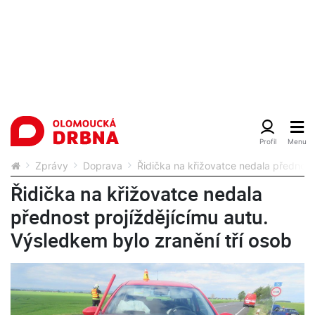
Zprávy
Doprava
Řidička na křižovatce nedala přednost 
Řidička na křižovatce nedala
přednost projíždějícímu autu.
Výsledkem bylo zranění tří osob