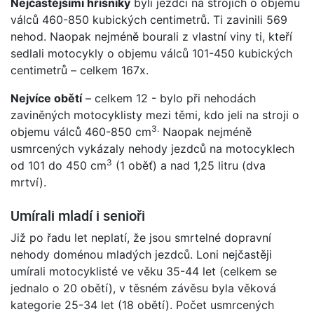
Nejčastějšími hříšníky
byli jezdci na strojích o objemu
válců 460-850 kubických centimetrů. Ti zavinili 569
nehod. Naopak nejméně bourali z vlastní viny ti, kteří
sedlali motocykly o objemu válců 101-450 kubických
centimetrů – celkem 167x.
Nejvíce obětí
– celkem 12 - bylo při nehodách
zaviněných motocyklisty mezi těmi, kdo jeli na stroji o
3.
objemu válců 460-850 cm
Naopak nejméně
usmrcených vykázaly nehody jezdců na motocyklech
3
od 101 do 450 cm
(1 oběť) a nad 1,25 litru (dva
mrtví).
Umírali mladí i senioři
Již po řadu let neplatí, že jsou smrtelné dopravní
nehody doménou mladých jezdců. Loni nejčastěji
umírali motocyklisté ve věku 35-44 let (celkem se
jednalo o 20 obětí), v těsném závěsu byla věková
kategorie 25-34 let (18 obětí). Počet usmrcených