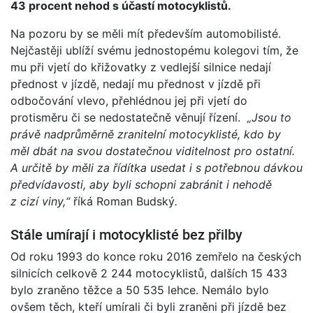
43 procent nehod s účastí motocyklistů.
Na pozoru by se měli mít především automobilisté.
Nejčastěji ublíží svému jednostopému kolegovi tím, že
mu při vjetí do křižovatky z vedlejší silnice nedají
přednost v jízdě, nedají mu přednost v jízdě při
odbočování vlevo, přehlédnou jej při vjetí do
protisměru či se nedostatečně věnují řízení.
„Jsou to
právě nadprůměrně zranitelní motocyklisté, kdo by
měl dbát na svou dostatečnou viditelnost pro ostatní.
A určitě by měli za řídítka usedat i s potřebnou dávkou
předvídavosti, aby byli schopni zabránit i nehodě
z cizí viny,“
říká Roman Budský
.
Stále umírají i motocyklisté bez přilby
Od roku 1993 do konce roku 2016 zemřelo na českých
silnicích celkově 2 244 motocyklistů, dalších 15 433
bylo zraněno těžce a 50 535 lehce. Nemálo bylo
ovšem těch, kteří umírali či byli zraněni při jízdě bez