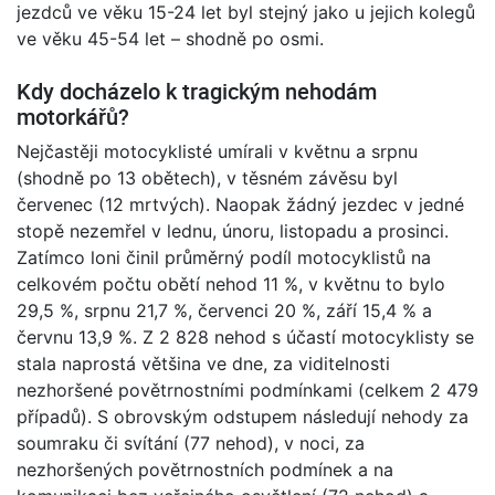
jezdců ve věku 15-24 let byl stejný jako u jejich kolegů
ve věku 45-54 let – shodně po osmi.
Kdy docházelo k tragickým nehodám
motorkářů?
Nejčastěji motocyklisté umírali v květnu a srpnu
(shodně po 13 obětech), v těsném závěsu byl
červenec (12 mrtvých). Naopak žádný jezdec v jedné
stopě nezemřel v lednu, únoru, listopadu a prosinci.
Zatímco loni činil průměrný podíl motocyklistů na
celkovém počtu obětí nehod 11 %, v květnu to bylo
29,5 %, srpnu 21,7 %, červenci 20 %, září 15,4 % a
červnu 13,9 %. Z 2 828 nehod s účastí motocyklisty se
stala naprostá většina ve dne, za viditelnosti
nezhoršené povětrnostními podmínkami (celkem 2 479
případů). S obrovským odstupem následují nehody za
soumraku či svítání (77 nehod), v noci, za
nezhoršených povětrnostních podmínek a na