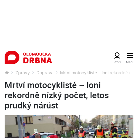
Zprávy
Doprava
Mrtví motocyklisté – loni rekordně níz
Mrtví motocyklisté – loni
rekordně nízký počet, letos
prudký nárůst