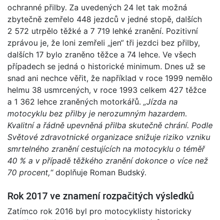
ochranné přilby. Za uvedených 24 let tak možná
zbytečně zemřelo 448 jezdců v jedné stopě, dalších
2 572 utrpělo těžké a 7 719 lehké zranění. Pozitivní
zprávou je, že loni zemřeli „jen“ tři jezdci bez přilby,
dalších 17 bylo zraněno těžce a 74 lehce. Ve všech
případech se jedná o historické minimum. Dnes už se
snad ani nechce věřit, že například v roce 1999 nemělo
helmu 38 usmrcených, v roce 1993 celkem 427 těžce
a 1 362 lehce zraněných motorkářů.
„Jízda na
motocyklu bez přilby je nerozumným hazardem.
Kvalitní a řádně upevněná přilba skutečně chrání. Podle
Světové zdravotnické organizace snižuje riziko vzniku
smrtelného zranění cestujících na motocyklu o téměř
40 % a v případě těžkého zranění dokonce o více než
70 procent,“
doplňuje Roman Budský.
Rok 2017 ve znamení rozpačitých výsledků
Zatímco rok 2016 byl pro motocyklisty historicky