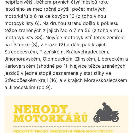
nejpříznivější, během prvních čtyř měsíců roku
letošního se meziročně zvýšil počet mrtvých
motorkářů o 6 na celkových 13 (z toho vinou
motocyklisty 6). Na druhou stranu došlo k poklesu
těžce zraněných z jejich řad o 7 na 56 (z toho vinou
motocyklisty 33). Nejvíce motocyklistů letos zemřelo
na Ústecku (3), v Praze (2) a dále pak krajích
Středočeském, Plzeňském, Královéhradeckém,
Jihomoravském, Olomouckém, Zlínském, Libereckém a
Karlovarském (shodně po 1). Nejvíce těžce zraněných
jezdců v jedné stopě zaznamenaly statistiky ve
Středočeském kraji (16) a v krajích Moravskoslezském
a Jihočeském (po 9).