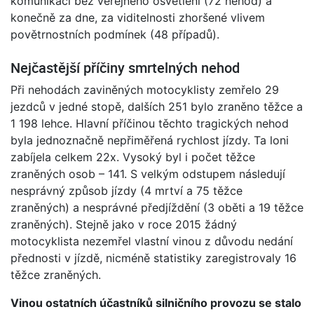
komunikaci bez veřejného osvětlení (72 nehod) a
konečně za dne, za viditelnosti zhoršené vlivem
povětrnostních podmínek (48 případů).
Nejčastější příčiny smrtelných nehod
Při nehodách zaviněných motocyklisty zemřelo 29
jezdců v jedné stopě, dalších 251 bylo zraněno těžce a
1 198 lehce. Hlavní příčinou těchto tragických nehod
byla jednoznačně nepřiměřená rychlost jízdy. Ta loni
zabíjela celkem 22x. Vysoký byl i počet těžce
zraněných osob – 141. S velkým odstupem následují
nesprávný způsob jízdy (4 mrtví a 75 těžce
zraněných) a nesprávné předjíždění (3 oběti a 19 těžce
zraněných). Stejně jako v roce 2015 žádný
motocyklista nezemřel vlastní vinou z důvodu nedání
přednosti v jízdě, nicméně statistiky zaregistrovaly 16
těžce zraněných.
Vinou ostatních účastníků silničního provozu se stalo