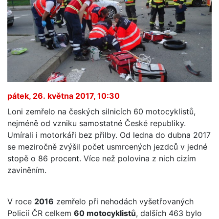
pátek, 26. května 2017, 10:30
Loni zemřelo na českých silnicích 60 motocyklistů,
nejméně od vzniku samostatné České republiky.
Umírali i motorkáři bez přilby. Od ledna do dubna 2017
se meziročně zvýšil počet usmrcených jezdců v jedné
stopě o 86 procent. Více než polovina z nich cizím
zaviněním.
V roce
2016
zemřelo při nehodách vyšetřovaných
Policií ČR celkem
60 motocyklistů
, dalších 463 bylo