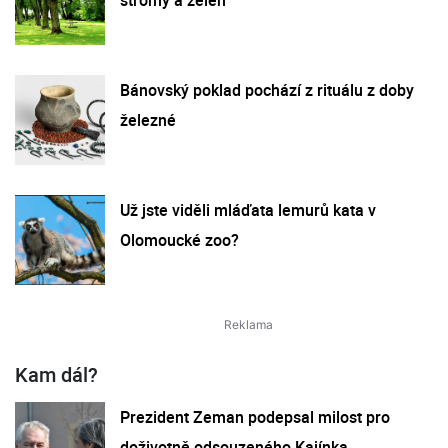
stromy a zeleň
Bánovský poklad pochází z rituálu z doby
železné
Už jste viděli mláďata lemurů kata v
Olomoucké zoo?
Kam dál?
Prezident Zeman podepsal milost pro
doživotně odsouzeného Kajínka