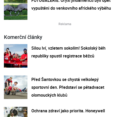
FOTOGALERIE: Oryxi jihoameričtí byli opět
vypuštěni do venkovního afrického výběhu
Komerční články
Silou lví, vzletem sokolím! Sokolský běh
republiky spustil registrace běžců
Před Šantovkou se chystá velkolepý
sportovní den. Představí se pětadvacet
olomouckých klubů
Ochrana zdraví jako priorita. Honeywell