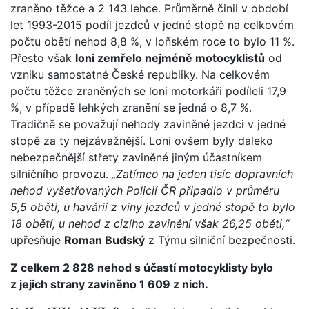
zraněno těžce a 2 143 lehce. Průměrně činil v období
let 1993-2015 podíl jezdců v jedné stopě na celkovém
počtu obětí nehod 8,8 %, v loňském roce to bylo 11 %.
Přesto však
loni zemřelo nejméně motocyklistů
od
vzniku samostatné České republiky. Na celkovém
počtu těžce zraněných se loni motorkáři podíleli 17,9
%, v případě lehkých zranění se jedná o 8,7 %.
Tradičně se považují nehody zaviněné jezdci v jedné
stopě za ty nejzávažnější. Loni ovšem byly daleko
nebezpečnější střety zaviněné jiným účastníkem
silničního provozu.
„Zatímco na jeden tisíc dopravních
nehod vyšetřovaných Policií ČR připadlo v průměru
5,5 oběti, u havárií z viny jezdců v jedné stopě to bylo
18 obětí, u nehod z cizího zavinění však 26,25 oběti,“
upřesňuje
Roman Budský
z Týmu silniční bezpečnosti.
Z celkem 2 828 nehod s účastí motocyklisty bylo
z jejich strany zaviněno 1 609 z nich.