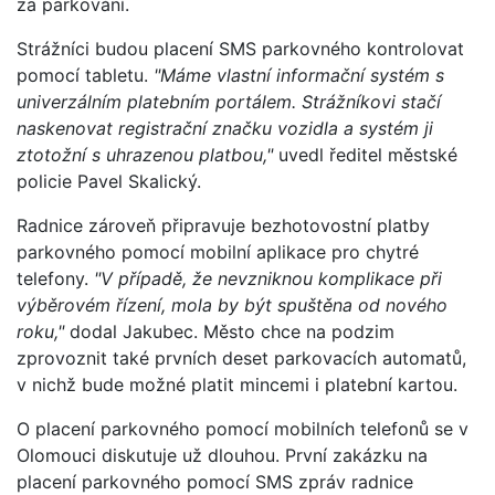
za parkování.
Strážníci budou placení SMS parkovného kontrolovat
pomocí tabletu.
"Máme vlastní informační systém s
univerzálním platebním portálem. Strážníkovi stačí
naskenovat registrační značku vozidla a systém ji
ztotožní s uhrazenou platbou,"
uvedl ředitel městské
policie Pavel Skalický.
Radnice zároveň připravuje bezhotovostní platby
parkovného pomocí mobilní aplikace pro chytré
telefony.
"V případě, že nevzniknou komplikace při
výběrovém řízení, mola by být spuštěna od nového
roku,"
dodal Jakubec. Město chce na podzim
zprovoznit také prvních deset parkovacích automatů,
v nichž bude možné platit mincemi i platební kartou.
O placení parkovného pomocí mobilních telefonů se v
Olomouci diskutuje už dlouhou. První zakázku na
placení parkovného pomocí SMS zpráv radnice