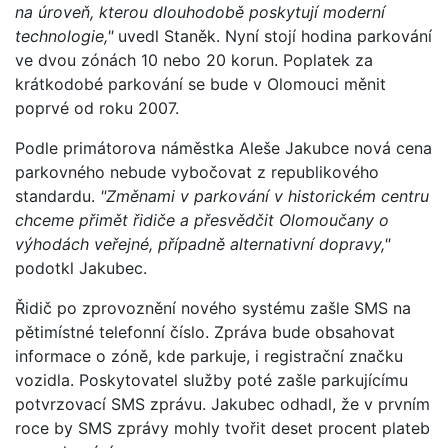
na úroveň, kterou dlouhodobě poskytují moderní
technologie,"
uvedl Staněk. Nyní stojí hodina parkování
ve dvou zónách 10 nebo 20 korun. Poplatek za
krátkodobé parkování se bude v Olomouci měnit
poprvé od roku 2007.
Podle primátorova náměstka Aleše Jakubce nová cena
parkovného nebude vybočovat z republikového
standardu.
"Změnami v parkování v historickém centru
chceme přimět řidiče a přesvědčit Olomoučany o
výhodách veřejné, případně alternativní dopravy,"
podotkl Jakubec.
Řidič po zprovoznění nového systému zašle SMS na
pětimístné telefonní číslo. Zpráva bude obsahovat
informace o zóně, kde parkuje, i registrační značku
vozidla. Poskytovatel služby poté zašle parkujícímu
potvrzovací SMS zprávu. Jakubec odhadl, že v prvním
roce by SMS zprávy mohly tvořit deset procent plateb