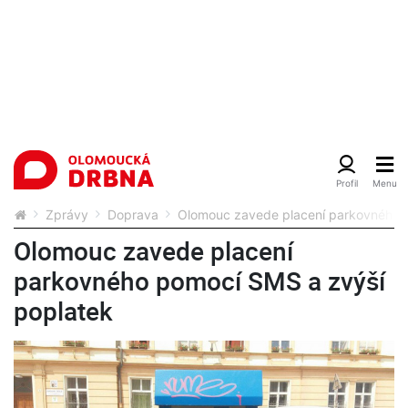
Zprávy
Doprava
Olomouc zavede placení parkovného 
Olomouc zavede placení
parkovného pomocí SMS a zvýší
poplatek