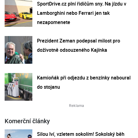
SportDrive.cz plní řidičům sny. Na jízdu v
Lamborghini nebo Ferrari jen tak
nezapomenete
Prezident Zeman podepsal milost pro
doživotně odsouzeného Kajínka
Kamioňák při odjezdu z benzínky naboural
do stojanu
Komerční články
Silou lví, vzletem sokolím! Sokolský běh