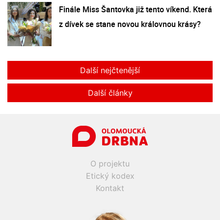
Finále Miss Šantovka již tento víkend. Která
z dívek se stane novou královnou krásy?
Další nejčtenější
Další články
O projektu
Etický kodex
Kontakt