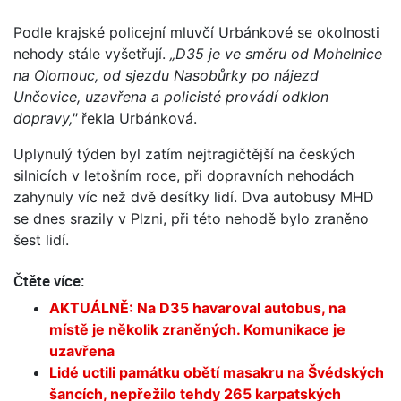
Podle krajské policejní mluvčí Urbánkové se okolnosti
nehody stále vyšetřují.
„D35 je ve směru od Mohelnice
na Olomouc, od sjezdu Nasobůrky po nájezd
Unčovice, uzavřena a policisté provádí odklon
dopravy,"
řekla Urbánková.
Uplynulý týden byl zatím nejtragičtější na českých
silnicích v letošním roce, při dopravních nehodách
zahynuly víc než dvě desítky lidí. Dva autobusy MHD
se dnes srazily v Plzni, při této nehodě bylo zraněno
šest lidí.
Čtěte více:
AKTUÁLNĚ: Na D35 havaroval autobus, na
místě je několik zraněných. Komunikace je
uzavřena
Lidé uctili památku obětí masakru na Švédských
šancích, nepřežilo tehdy 265 karpatských