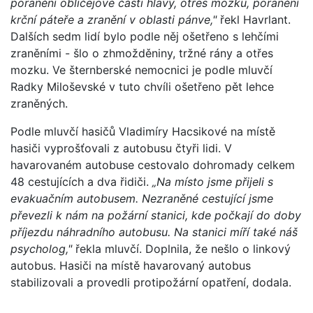
poranění obličejové části hlavy, otřes mozku, poranění
krční páteře a zranění v oblasti pánve,"
řekl Havrlant.
Dalších sedm lidí bylo podle něj ošetřeno s lehčími
zraněními - šlo o zhmožděniny, tržné rány a otřes
mozku. Ve šternberské nemocnici je podle mluvčí
Radky Miloševské v tuto chvíli ošetřeno pět lehce
zraněných.
Podle mluvčí hasičů Vladimíry Hacsikové na místě
hasiči vyprošťovali z autobusu čtyři lidi. V
havarovaném autobuse cestovalo dohromady celkem
48 cestujících a dva řidiči.
„Na místo jsme přijeli s
evakuačním autobusem. Nezraněné cestující jsme
převezli k nám na požární stanici, kde počkají do doby
příjezdu náhradního autobusu. Na stanici míří také náš
psycholog,"
řekla mluvčí. Doplnila, že nešlo o linkový
autobus. Hasiči na místě havarovaný autobus
stabilizovali a provedli protipožární opatření, dodala.