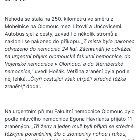
Nehoda se stala na 250. kilometru ve směru z
Mohelnice na Olomouc mezi Litovlí a Unčovicemi.
Autobus sjel z cesty, zavadil o několik stromů a
naklonil se nakonec do příkopu.
„Z místa bylo nakonec
odvezeno do nemocnic 24 lidí. Záchranáři je odváželi
na urgentní příjem olomoucké fakultní nemocnice, do
Vojenské nemocnice v Olomouci a do šternberské
nemocnice,"
uvedl Hošák. Většina zranění byla podle
něj lehká.
„Čtyři cestující však utrpěli středně těžká
zranění,"
dodal.
Na urgentním příjmu Fakultní nemocnice Olomouc bylo
podle mluvčího nemocnice Egona Havrlanta přijato 11
zraněných.
„Tři ženy a jeden muž byli přijati se středně
těžkými poraněními, šlo o zlomeniny nohou i rukou,