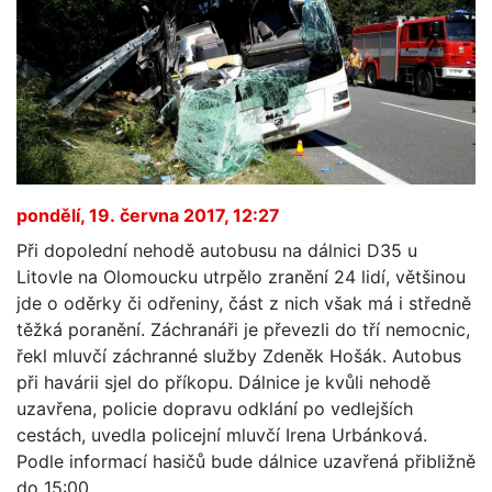
pondělí, 19. června 2017, 12:27
Při dopolední nehodě autobusu na dálnici D35 u
Litovle na Olomoucku utrpělo zranění 24 lidí, většinou
jde o oděrky či odřeniny, část z nich však má i středně
těžká poranění. Záchranáři je převezli do tří nemocnic,
řekl mluvčí záchranné služby Zdeněk Hošák. Autobus
při havárii sjel do příkopu. Dálnice je kvůli nehodě
uzavřena, policie dopravu odklání po vedlejších
cestách, uvedla policejní mluvčí Irena Urbánková.
Podle informací hasičů bude dálnice uzavřená přibližně
do 15:00.