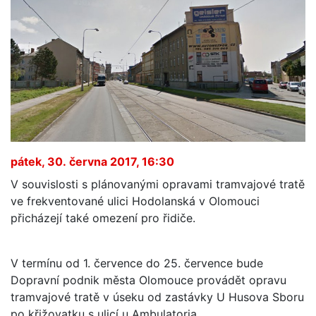
pátek, 30. června 2017, 16:30
V souvislosti s plánovanými opravami tramvajové tratě
ve frekventované ulici Hodolanská v Olomouci
přicházejí také omezení pro řidiče.
V termínu od 1. července do 25. července bude
Dopravní podnik města Olomouce provádět opravu
tramvajové tratě v úseku od zastávky U Husova Sboru
po křižovatku s ulicí u Ambulatoria.