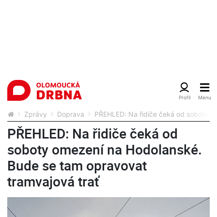
Zprávy
Doprava
PŘEHLED: Na řidiče čeká od soboty om
PŘEHLED: Na řidiče čeká od
soboty omezení na Hodolanské.
Bude se tam opravovat
tramvajová trať