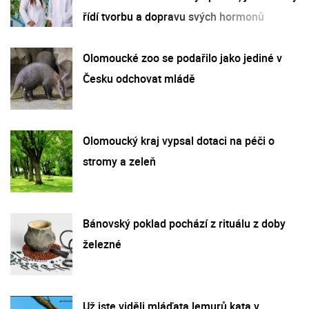
řídí tvorbu a dopravu svých hormonů
Olomoucké zoo se podařilo jako jediné v
Česku odchovat mládě
Olomoucký kraj vypsal dotaci na péči o
stromy a zeleň
Bánovský poklad pochází z rituálu z doby
železné
Už jste viděli mláďata lemurů kata v