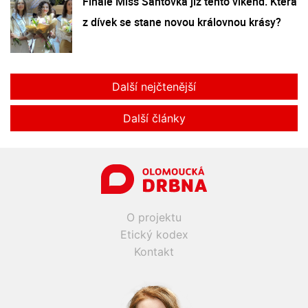
Finále Miss Šantovka již tento víkend. Která
z dívek se stane novou královnou krásy?
Další nejčtenější
Další články
O projektu
Etický kodex
Kontakt