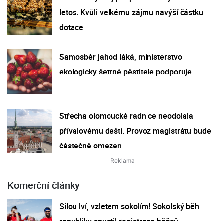
letos. Kvůli velkému zájmu navýší částku
dotace
Samosběr jahod láká, ministerstvo
ekologicky šetrné pěstitele podporuje
Střecha olomoucké radnice neodolala
přívalovému dešti. Provoz magistrátu bude
částečně omezen
Komerční články
Silou lví, vzletem sokolím! Sokolský běh
republiky spustil registrace běžců