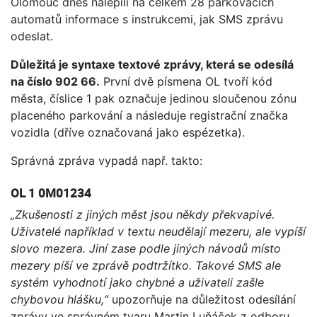
Olomouc dnes nalepili na celkem 28 parkovacích
automatů informace s instrukcemi, jak SMS zprávu
odeslat.
Důležitá je syntaxe textové zprávy, která se odesílá
na číslo 902 66.
První dvě písmena OL tvoří kód
města, číslice 1 pak označuje jedinou sloučenou zónu
placeného parkování a následuje registrační značka
vozidla (dříve označovaná jako espézetka).
Správná zpráva vypadá např. takto:
OL 1 0M01234
„Zkušenosti z jiných měst jsou někdy překvapivé.
Uživatelé například v textu neudělají mezeru, ale vypíší
slovo mezera. Jiní zase podle jiných návodů místo
mezery píší ve zprávě podtržítko. Takové SMS ale
systém vyhodnotí jako chybné a uživateli zašle
chybovou hlášku,“
upozorňuje na důležitost odesílání
zprávy ve správném tvaru Martin Luňáček z odboru