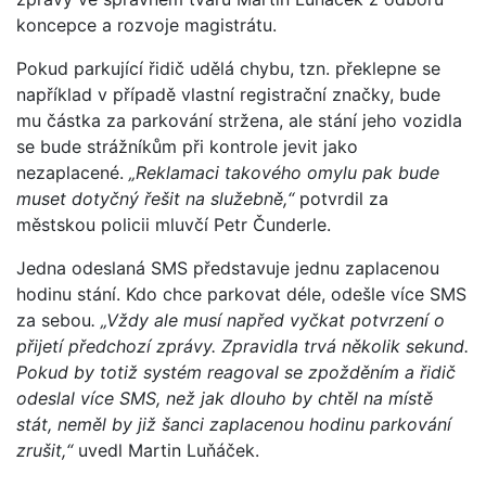
koncepce a rozvoje magistrátu.
Pokud parkující řidič udělá chybu, tzn. překlepne se
například v případě vlastní registrační značky, bude
mu částka za parkování stržena, ale stání jeho vozidla
se bude strážníkům při kontrole jevit jako
nezaplacené.
„Reklamaci takového omylu pak bude
muset dotyčný řešit na služebně,“
potvrdil za
městskou policii mluvčí Petr Čunderle.
Jedna odeslaná SMS představuje jednu zaplacenou
hodinu stání. Kdo chce parkovat déle, odešle více SMS
za sebou
. „Vždy ale musí napřed vyčkat potvrzení o
přijetí předchozí zprávy. Zpravidla trvá několik sekund.
Pokud by totiž systém reagoval se zpožděním a řidič
odeslal více SMS, než jak dlouho by chtěl na místě
stát, neměl by již šanci zaplacenou hodinu parkování
zrušit,“
uvedl Martin Luňáček.