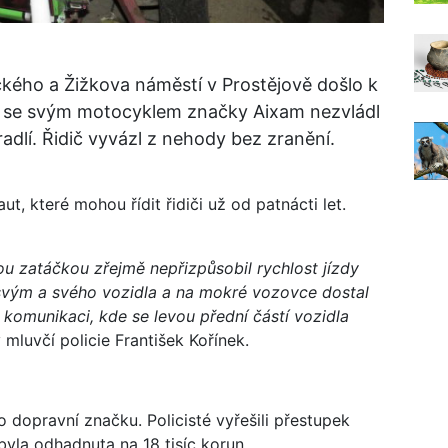
kého a Žižkova náměstí v Prostějově došlo k
ý se svým motocyklem značky Aixam nezvládl
adlí. Řidič vyvázl z nehody bez zranění.
, které mohou řídit řidiči už od patnácti let.
ivou zatáčkou zřejmě nepřizpůsobil rychlost jízdy
vým a svého vozidla a na mokré vozovce dostal
omunikaci, kde se levou přední částí vozidla
 mluvčí policie František Kořínek.
lo dopravní značku. Policisté vyřešili přestupek
yla odhadnuta na 18 tisíc korun.