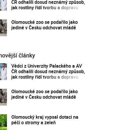
ČR odhalili dosud neznámý způsob,
jak rostliny řídí tvorbu a dopravu
svých hormonů
Olomoucké zoo se podařilo jako
jediné v Česku odchovat mládě
novější články
Vědci z Univerzity Palackého a AV
ČR odhalili dosud neznámý způsob,
jak rostliny řídí tvorbu a dopravu
svých hormonů
Olomoucké zoo se podařilo jako
jediné v Česku odchovat mládě
Olomoucký kraj vypsal dotaci na
péči o stromy a zeleň