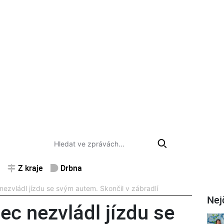
Z kraje
Drbna
nezvládl jízdu se svým autem. Skončil v zábradlí
Nej
ec nezvládl jízdu se