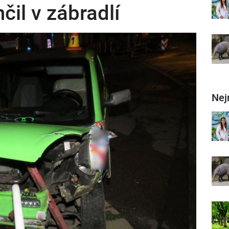
il v zábradlí
Nej