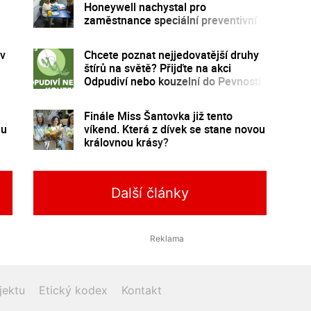
Honeywell nachystal pro
zaměstnance speciální preventivní
program
 v
Chcete poznat nejjedovatější druhy
štírů na světě? Přijďte na akci
Odpudiví nebo kouzelní do Pevnosti
poznání
Finále Miss Šantovka již tento
mu
víkend. Která z dívek se stane novou
královnou krásy?
Další články
jektu
Etický kodex
Kontakt