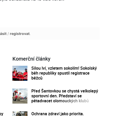
ásit
/
registrovat
.
Komerční články
Silou lví, vzletem sokolím! Sokolský
běh republiky spustil registrace
běžců
Před Šantovkou se chystá velkolepý
sportovní den. Představí se
pětadvacet olomouckých klubů
by
Ochrana zdraví jako priorita.