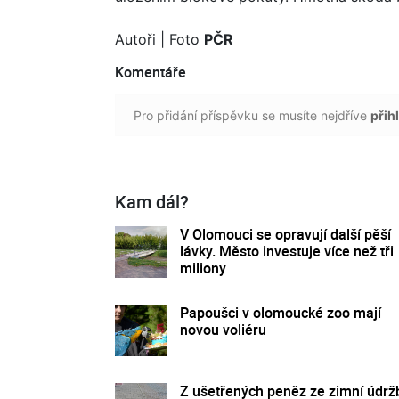
Autoři
| Foto
PČR
Komentáře
Pro přidání příspěvku se musíte nejdříve
přihl
Kam dál?
V Olomouci se opravují další pěší
lávky. Město investuje více než tři
miliony
Papoušci v olomoucké zoo mají
novou voliéru
Z ušetřených peněz ze zimní údrž