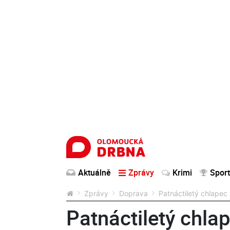
Aktuálně
Zprávy
Krimi
Sport
Zprávy
Doprava
Patnáctiletý chlapec 
Patnáctiletý chlap