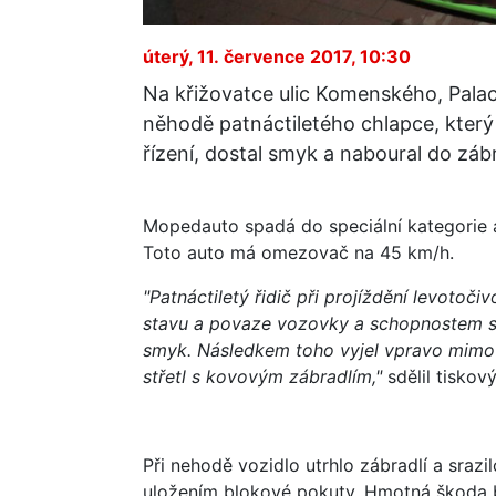
úterý, 11. července 2017, 10:30
Na křižovatce ulic Komenského, Palac
něhodě patnáctiletého chlapce, kter
řízení, dostal smyk a naboural do zábr
Mopedauto spadá do speciální kategorie aut
Toto auto má omezovač na 45 km/h.
"Patnáctiletý řidič při projíždění levotoč
stavu a povaze vozovky a schopnostem s
smyk. Následkem toho vyjel vpravo mimo k
střetl s kovovým zábradlím,"
sdělil tiskový
Při nehodě vozidlo utrhlo zábradlí a srazi
uložením blokové pokuty. Hmotná škoda b